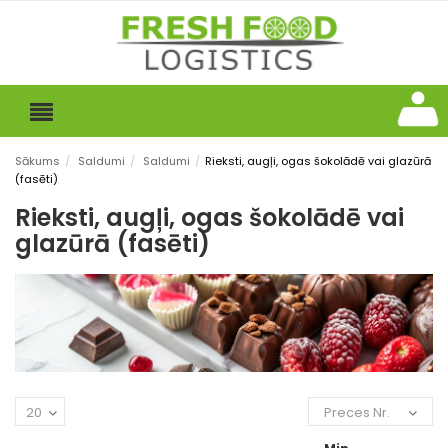
Sākums
/
Saldumi
/
Saldumi
/
Rieksti, augļi, ogas šokolādē vai glazūrā
(fasēti)
Rieksti, augļi, ogas šokolādē vai
glazūrā (fasēti)
20
Preces Nr.