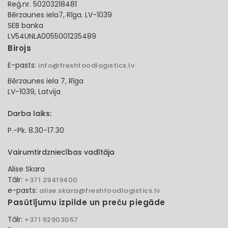
Reģ.nr. 50203218481
Bērzaunes iela7, Rīga. LV-1039
SEB banka
LV54UNLA0055001235489
Birojs
E-pasts:
info@freshfoodlogistics.lv
Bērzaunes iela 7, Rīga
LV-1039, Latvija
Darba laiks:
P.-Pk. 8.30-17.30
Vairumtirdzniecības vadītāja
Alise Skara
Tālr:
+371 29419400
e-pasts:
alise.skara@freshfoodlogistics.lv
Pasūtījumu izpilde un preču piegāde
Tālr:
+371 62903057