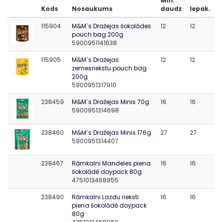
Min.
Kods
Nosaukums
daudz
Iepak.
115904
M&M`s Dražejas šokolādes
12
12
pouch bag 200g
5900951141638
115905
M&M`s Dražejas
12
12
zemesriekstu pouch bag
200g
5900951317910
238459
M&M`s Dražejas Minis 70g
16
16
5900951314698
238460
M&M`s Dražejas Minis 176g
27
27
5900951314407
238467
Rāmkalni Mandeles piena
16
16
šokolādē doypack 80g
4751013468955
238490
Rāmkalni Lazdu rieksti
16
16
piena šokolādē doypack
80g