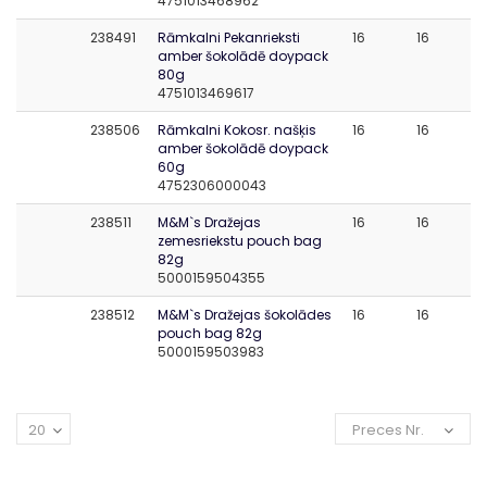
4751013468962
238491
Rāmkalni Pekanrieksti
16
16
amber šokolādē doypack
80g
4751013469617
238506
Rāmkalni Kokosr. našķis
16
16
amber šokolādē doypack
60g
4752306000043
238511
M&M`s Dražejas
16
16
zemesriekstu pouch bag
82g
5000159504355
238512
M&M`s Dražejas šokolādes
16
16
pouch bag 82g
5000159503983
20
Preces Nr.