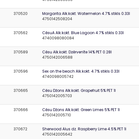
370520
Margarita Alk.kokt. Watermelon 4.7% stikls 0.33l
4750142508204
370562
CēsuA Alk.kokt. Blue Lagoon 4.7% stikls 0.33l
4740098080084
370589
Cēsu Alk.kokt. Dzērvenīte 14% PET 0.28l
4750142006588
370596
Sex on the beach Alk.kokt. 4.7% stikls 0.33l
4740098005742
370665
Cēsu Džons Alk.kokt. Grapefruit 5% PET 1l
4750142005703
370666
Cēsu Džons Alk.kokt. Green Limes 5% PET 1l
4750142005710
370672
Sherwood Alus dz. Raspberry Lime 4.5% PET 1l
4750142005642