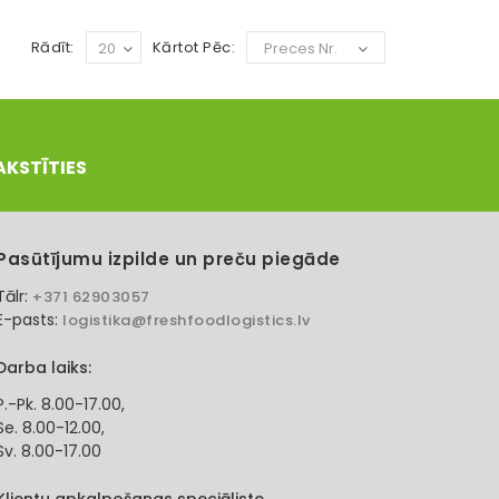
Rādīt:
Kārtot Pēc:
20
Preces Nr.
AKSTĪTIES
Pasūtījumu izpilde un preču piegāde
Tālr:
+371 62903057
E-pasts:
logistika@freshfoodlogistics.lv
Darba laiks:
P.-Pk. 8.00-17.00,
Se. 8.00-12.00,
Sv. 8.00-17.00