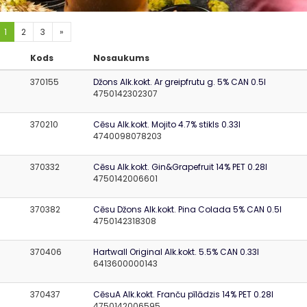
1
2
3
»
Kods
Nosaukums
370155
Džons Alk.kokt. Ar greipfrutu g. 5% CAN 0.5l
4750142302307
370210
Cēsu Alk.kokt. Mojito 4.7% stikls 0.33l
4740098078203
370332
Cēsu Alk.kokt. Gin&Grapefruit 14% PET 0.28l
4750142006601
370382
Cēsu Džons Alk.kokt. Pina Colada 5% CAN 0.5l
4750142318308
370406
Hartwall Original Alk.kokt. 5.5% CAN 0.33l
6413600000143
370437
CēsuA Alk.kokt. Franču pīlādzis 14% PET 0.28l
4750142006595