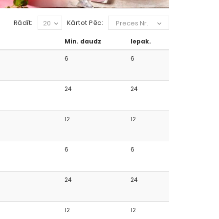
Rādīt:
Kārtot Pēc:
20
Preces Nr.
Min. daudz
Iepak.
6
6
24
24
12
12
6
6
24
24
12
12