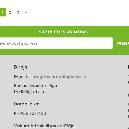
1
2
3
»
SAZINIETIES AR MUMS
PIER
Birojs
E-pasts:
info@freshfoodlogistics.lv
Bērzaunes iela 7, Rīga
LV-1039, Latvija
Darba laiks:
P.-Pk. 8.30-17.30
Vairumtirdzniecības vadītāja