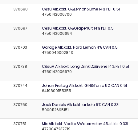
370690
Cēsu Alk.kokt. G&Lemon&Lime 14% PET 0.5l
4750142006700
370697
Cēsu Alk.kokt. G&Grapefruit 14% PET 0.5l
4750142006694
370703
Garage Alk.kokt. Hard Lemon 4% CAN 0.5l
4750049002843
370738
CēsuA Alk.kokt. Long Drink Dzērvene 14% PET 0.5l
4750142006670
370744
Johan Freitag Alk.kokt. GIN&Tonic 5% CAN 0.5l
6419800155355
370750
Jack Daniels Alk.kokt. ar kolu 5% CAN 0.33l
5000112695151
370751
Mix Alk.kokt. Vodka&Watermelon 4% stikls 0.33l
4770047237719