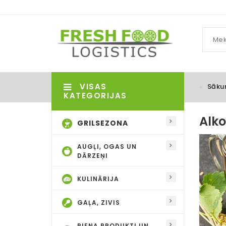
VISAS
Sāku
KATEGORIJAS
Alko
GRILSEZONA
AUGĻI, OGAS UN
DĀRZEŅI
KULINĀRIJA
GAĻA, ZIVIS
PIENA PRODUKTI UN