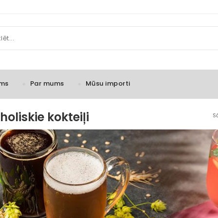
ms
Par mums
Mūsu importi
holiskie kokteiļi
S