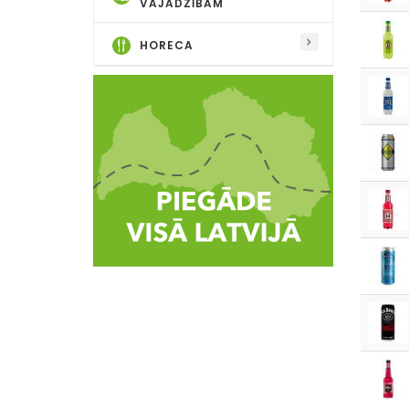
VAJADZĪBĀM
HORECA