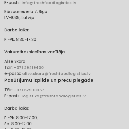
E-pasts:
info@freshfoodlogistics.lv
Bērzaunes iela 7, Rīga
LV-1039, Latvija
Darba laiks:
P.-Pk. 8.30-17.30
Vairumtirdzniecības vadītāja
Alise Skara
Tālr:
+371 29419400
e-pasts:
alise.skara@freshfoodlogistics.lv
Pasūtījumu izpilde un preču piegāde
Tālr:
+371 62903057
E-pasts:
logistika@freshfoodlogistics.lv
Darba laiks:
P.-Pk. 8.00-17.00,
Se. 8.00-12.00,