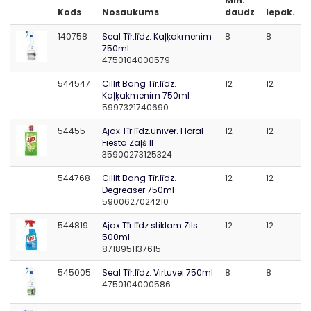
Min.
Kods
Nosaukums
daudz
Iepak.
140758
Seal Tīr.līdz. Kaļķakmenim
8
8
750ml
4750104000579
544547
Cillit Bang Tīr.līdz.
12
12
Kaļķakmenim 750ml
5997321740690
54455
Ajax Tīr.līdz.univer. Floral
12
12
Fiesta Zaļš 1l
35900273125324
544768
Cillit Bang Tīr.līdz.
12
12
Degreaser 750ml
5900627024210
544819
Ajax Tīr.līdz.stiklam Zils
12
12
500ml
8718951137615
545005
Seal Tīr.līdz. Virtuvei 750ml
8
8
4750104000586