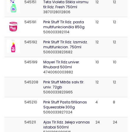
545151
Teta Violeta Stikla virsmu
12
12
tīr.līdz. Fresh 750ml
3870128012806
545191
Pink Stuff Tīr.līdz. pasta
12
12
multifunkcionāla 850g
5060033821114
545192
Pink Stuff Tīr.līdz. Izsmidz.
12
12
multifunkcion. 750ml
5060033823682
545199
Mayeri Tīr.līdz.univer.
10
10
Rhubard 500ml
4740060003882
545208
Pink Stuff Mitrās salv.tīr.
12
12
univ. 72gb
5060033823965
545210
Pink Stuff Pasta tīrīšanas
4
8
Squeezable 300g
5060033827024
545211
Ajax Tīr.līdz. želeja vannas
24
24
istabai 500ml