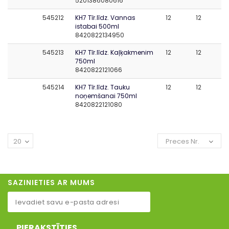
5201386080616
545212
KH7 Tīr.līdz. Vannas
12
12
istabai 500ml
8420822134950
545213
KH7 Tīr.līdz. Kaļķakmenim
12
12
750ml
8420822121066
545214
KH7 Tīr.līdz. Tauku
12
12
noņemšanai 750ml
8420822121080
20
Preces Nr.
SAZINIETIES AR MUMS
PIERAKSTĪTIES