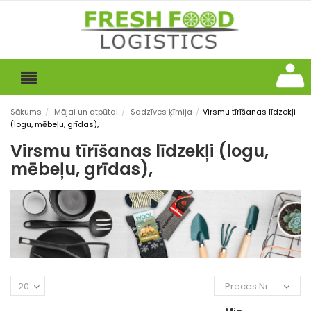
Sākums
/
Mājai un atpūtai
/
Sadzīves ķīmija
/
Virsmu tīrīšanas līdzekļi
(logu, mēbeļu, grīdas),
Virsmu tīrīšanas līdzekļi (logu,
mēbeļu, grīdas),
20
Preces Nr.