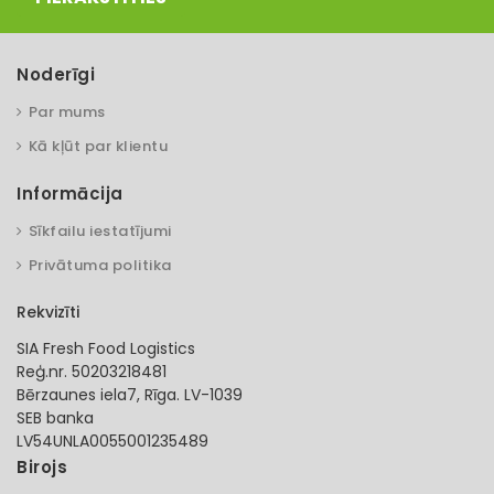
Noderīgi
Par mums
Kā kļūt par klientu
Informācija
Sīkfailu iestatījumi
Privātuma politika
Rekvizīti
SIA Fresh Food Logistics
Reģ.nr. 50203218481
Bērzaunes iela7, Rīga. LV-1039
SEB banka
LV54UNLA0055001235489
Birojs