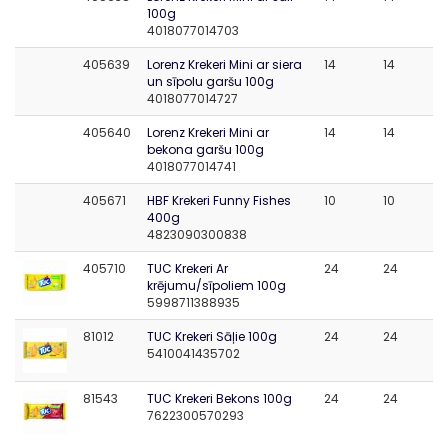
100g
4018077014703
405639
Lorenz Krekeri Mini ar siera
14
14
un sīpolu garšu 100g
4018077014727
405640
Lorenz Krekeri Mini ar
14
14
bekona garšu 100g
4018077014741
405671
HBF Krekeri Funny Fishes
10
10
400g
4823090300838
405710
TUC Krekeri Ar
24
24
krējumu/sīpoliem 100g
5998711388935
81012
TUC Krekeri Sāļie 100g
24
24
5410041435702
81543
TUC Krekeri Bekons 100g
24
24
7622300570293