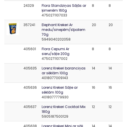
24329
Flora Standziņas Sāļās ar
8
8
ķimenēm 160g
4750271107033
357241
Elephant Krekeri Ar
20
20
medu/sinepēm/sīpoliem
70g
5949040202058
405601
Flora Cepumi Ar
8
8
sieru/sāļie 200g
4750271107002
405635
Lorenz Krekeri baranciņas
14
14
ar sēklām 100g
4018077009143
405636
Lorenz Krekeri Sāļie ar
16
16
sēklām 100g
4018077779930
405637
Lorenz Krekeri Cocktail Mix
12
12
180g
5905187500129
405638
Lorenz Krekeri Mini ar sāli
14
14