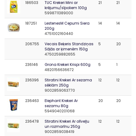
186503
TUC Krekeri Mini ar
21
21
krējumu/sīpoliem 100g
5998711389000
187251
LestenesM Cepumi Siera
14
14
200g
4751002160440
206755
Vecais Beķeris Standziņas
5
20
Sāļās ar ķimenēm 150g
4750259882655
236146
Grona Krekeri Krispi 600g
5
1
4820156636672
236396
Stiratini Krekeri Ar sezama
12
12
sēklām 250g
9002859063770
236463
Elephant Krekeri Ar
20
20
sezamu 80g
5949040201068
236478
Stiratini Krekeri Ar olīveļļu
12
12
un rozmarīnu 250g
9002859038419