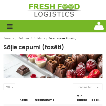
Sākums
/
Saldumi
/
Saldumi
/
Sāļie cepumi (fasēti)
Sāļie cepumi (fasēti)
20
Preces Nr.
Min.
Kods
Nosaukums
daudz
Iepak.