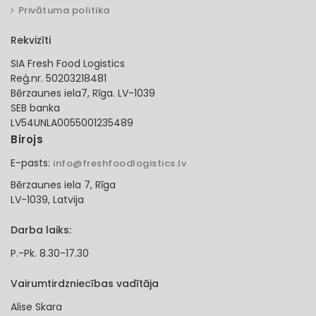
Privātuma politika
Rekvizīti
SIA Fresh Food Logistics
Reģ.nr. 50203218481
Bērzaunes iela7, Rīga. LV-1039
SEB banka
LV54UNLA0055001235489
Birojs
E-pasts:
info@freshfoodlogistics.lv
Bērzaunes iela 7, Rīga
LV-1039, Latvija
Darba laiks:
P.-Pk. 8.30-17.30
Vairumtirdzniecības vadītāja
Alise Skara