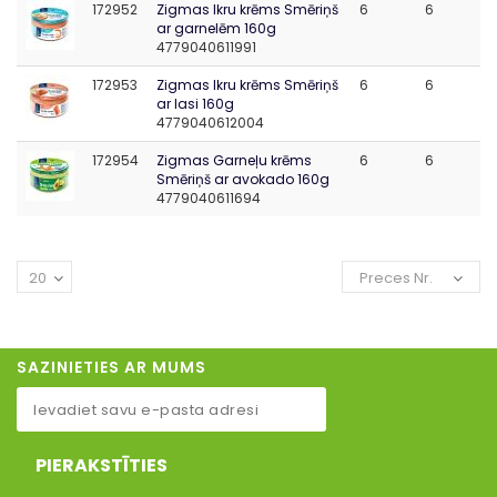
172952
Zigmas Ikru krēms Smēriņš
6
6
ar garnelēm 160g
4779040611991
172953
Zigmas Ikru krēms Smēriņš
6
6
ar lasi 160g
4779040612004
172954
Zigmas Garneļu krēms
6
6
Smēriņš ar avokado 160g
4779040611694
20
Preces Nr.
SAZINIETIES AR MUMS
PIERAKSTĪTIES