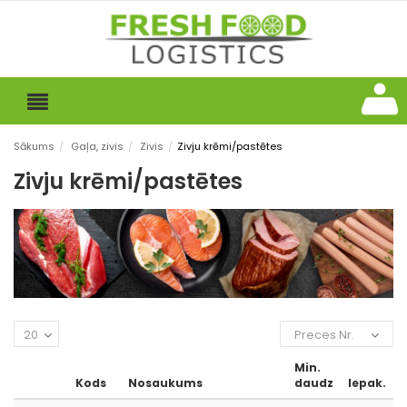
Sākums
/
Gaļa, zivis
/
Zivis
/
Zivju krēmi/pastētes
Zivju krēmi/pastētes
20
Preces Nr.
Min.
Kods
Nosaukums
daudz
Iepak.