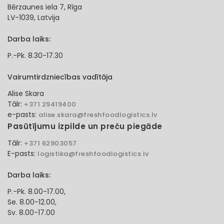
Bērzaunes iela 7, Rīga
LV-1039, Latvija
Darba laiks:
P.-Pk. 8.30-17.30
Vairumtirdzniecības vadītāja
Alise Skara
Tālr:
+371 29419400
e-pasts:
alise.skara@freshfoodlogistics.lv
Pasūtījumu izpilde un preču piegāde
Tālr:
+371 62903057
E-pasts:
logistika@freshfoodlogistics.lv
Darba laiks:
P.-Pk. 8.00-17.00,
Se. 8.00-12.00,
Sv. 8.00-17.00