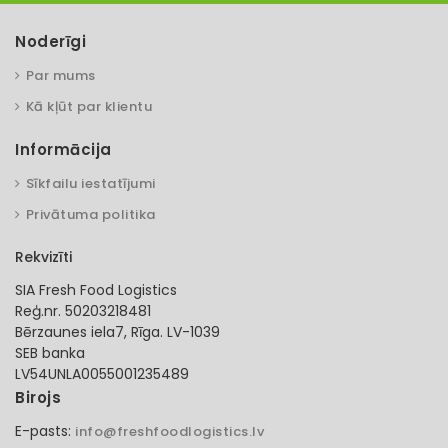
Noderīgi
Par mums
Kā kļūt par klientu
Informācija
Sīkfailu iestatījumi
Privātuma politika
Rekvizīti
SIA Fresh Food Logistics
Reģ.nr. 50203218481
Bērzaunes iela7, Rīga. LV-1039
SEB banka
LV54UNLA0055001235489
Birojs
E-pasts:
info@freshfoodlogistics.lv