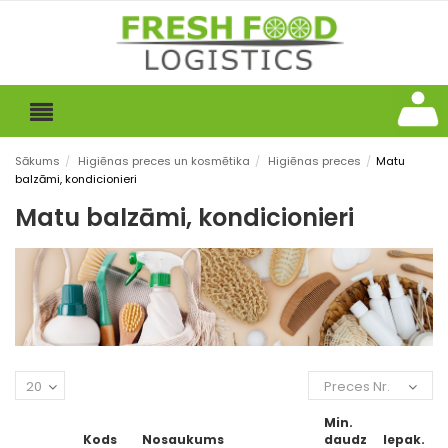
Sākums
/
Higiēnas preces un kosmētika
/
Higiēnas preces
/
Matu
balzāmi, kondicionieri
Matu balzāmi, kondicionieri
20
Preces Nr.
Min.
Kods
Nosaukums
daudz
Iepak.