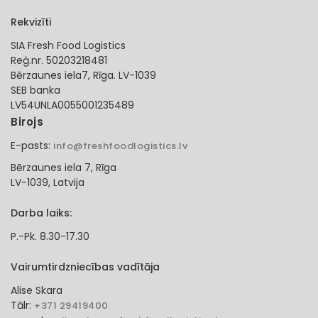
Rekvizīti
SIA Fresh Food Logistics
Reģ.nr. 50203218481
Bērzaunes iela7, Rīga. LV-1039
SEB banka
LV54UNLA0055001235489
Birojs
E-pasts:
info@freshfoodlogistics.lv
Bērzaunes iela 7, Rīga
LV-1039, Latvija
Darba laiks:
P.-Pk. 8.30-17.30
Vairumtirdzniecības vadītāja
Alise Skara
Tālr:
+371 29419400