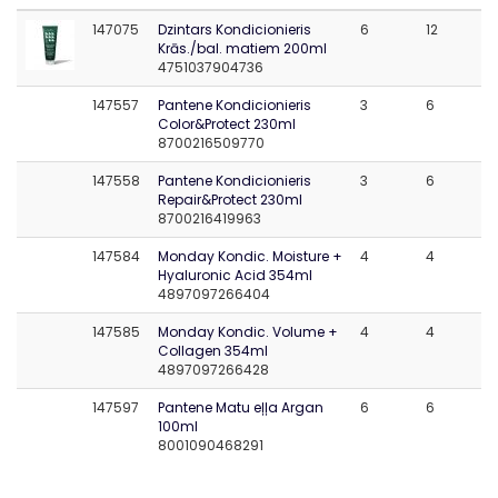
147075
Dzintars Kondicionieris
6
12
Krās./bal. matiem 200ml
4751037904736
147557
Pantene Kondicionieris
3
6
Color&Protect 230ml
8700216509770
147558
Pantene Kondicionieris
3
6
Repair&Protect 230ml
8700216419963
147584
Monday Kondic. Moisture +
4
4
Hyaluronic Acid 354ml
4897097266404
147585
Monday Kondic. Volume +
4
4
Collagen 354ml
4897097266428
147597
Pantene Matu eļļa Argan
6
6
100ml
8001090468291