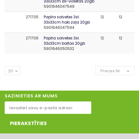
33x33cm zili-violētas 20gb
5901646047549
271705
Papīra salvetes 3sl.
12
12
33x33cm haki zaļa 20gb
5901646047594
271706
Papīra salvetes 3sl.
12
12
33x33cm baltas 20gb
5901646050532
20
Preces Nr.
SAZINIETIES AR MUMS
PIERAKSTĪTIES