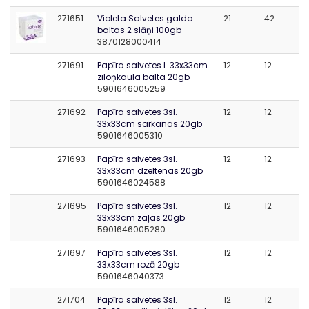
271651
Violeta Salvetes galda
21
42
baltas 2 slāņi 100gb
3870128000414
271691
Papīra salvetes l. 33x33cm
12
12
ziloņkaula balta 20gb
5901646005259
271692
Papīra salvetes 3sl.
12
12
33x33cm sarkanas 20gb
5901646005310
271693
Papīra salvetes 3sl.
12
12
33x33cm dzeltenas 20gb
5901646024588
271695
Papīra salvetes 3sl.
12
12
33x33cm zaļas 20gb
5901646005280
271697
Papīra salvetes 3sl.
12
12
33x33cm rozā 20gb
5901646040373
271704
Papīra salvetes 3sl.
12
12