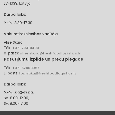
LV-1039, Latvija
Darba laiks:
P.-Pk. 8.30-17.30
Vairumtirdzniecības vadītāja
Alise Skara
Tālr:
+371 29419400
e-pasts:
alise.skara@freshfoodlogistics.lv
Pasūtījumu izpilde un preču piegāde
Tālr:
+371 62903057
E-pasts:
logistika@freshfoodlogistics.lv
Darba laiks:
P.-Pk. 8.00-17.00,
Se. 8.00-12.00,
Sv. 8.00-17.00
Klientu apkalpošanas speciāliste