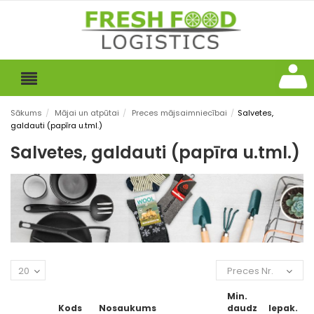
Sākums
/
Mājai un atpūtai
/
Preces mājsaimniecībai
/
Salvetes,
galdauti (papīra u.tml.)
Salvetes, galdauti (papīra u.tml.)
20
Preces Nr.
Min.
Kods
Nosaukums
daudz
Iepak.