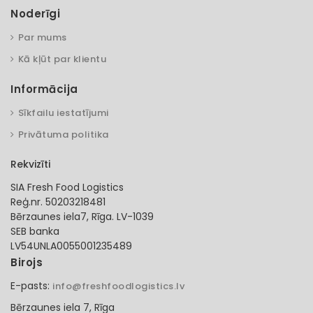
Noderīgi
Par mums
Kā kļūt par klientu
Informācija
Sīkfailu iestatījumi
Privātuma politika
Rekvizīti
SIA Fresh Food Logistics
Reģ.nr. 50203218481
Bērzaunes iela7, Rīga. LV-1039
SEB banka
LV54UNLA0055001235489
Birojs
E-pasts:
info@freshfoodlogistics.lv
Bērzaunes iela 7, Rīga