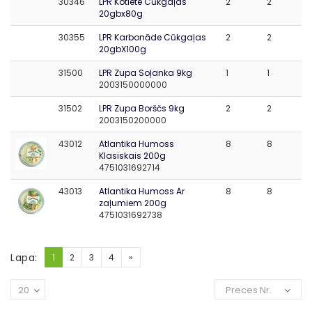
30346
LPR Kotlete Cūkgaļas
2
2
20gbx80g
30355
LPR Karbonāde Cūkgaļas
2
2
20gbX100g
31500
LPR Zupa Soļanka 9kg
1
1
2003150000000
31502
LPR Zupa Borščs 9kg
2
2
2003150200000
43012
Atlantika Humoss
8
8
Klasiskais 200g
4751031692714
43013
Atlantika Humoss Ar
8
8
zaļumiem 200g
4751031692738
Lapa:
1
2
3
4
»
20
Preces Nr.