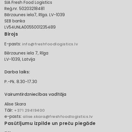
SIA Fresh Food Logistics
Reģ.nr. 50203218481
Bērzaunes iela7, Rīga. LV-1039
SEB banka
LV54UNLA0055001235489
Birojs
E-pasts:
info@freshfoodlogistics.lv
Bērzaunes iela 7, Rīga
LV-1039, Latvija
Darba laiks:
P.-Pk. 8.30-17.30
Vairumtirdzniecības vadītāja
Alise Skara
Tālr:
+371 29419400
e-pasts:
alise.skara@freshfoodlogistics.lv
Pasūtījumu izpilde un preču piegāde