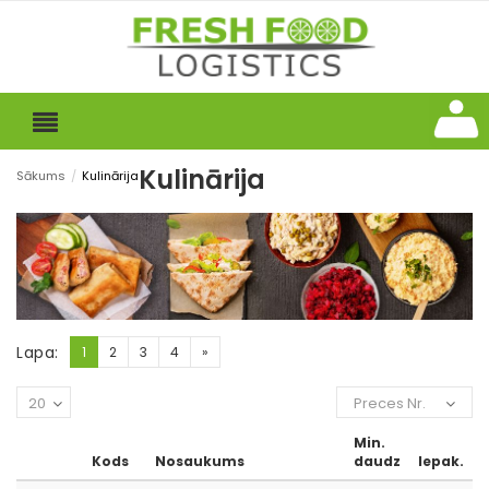
Kulinārija
Sākums
/
Kulinārija
Lapa:
1
2
3
4
»
20
Preces Nr.
Min.
Kods
Nosaukums
daudz
Iepak.