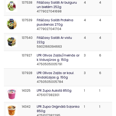
137538
Fit&Easy Salāti Ar bulguru
4
4
un bietēm 252g
4779027041698
137539
Fit&Easy Salāti Proteīna
4
4
pusdienas 270g
4779027041704
137540
Fit&Easy Salāti Ar vistu
4
4
222g
5902166394663
137927
LPR Olīvas Zaļās/melnās ar
3
6
k.Vidusjūras g. 150g
4750505005791
137928
LPR Olīvas Zaļās ar kaul.
3
6
Andalūzijas g. 150g
4750505005784
14325
LPR Zupa Aukstā 850g
1
1
4751017382301
14342
LPR Zupa Oriģinālā Soļanka
1
1
850g
4751017382295