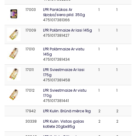
17003
LPR Pankūkas Ar
1
1
šķiņķa/siera pild. 350g
4751017381366
17009
LPR Polārmaize Ar lasi 145g
1
1
4751017381427
17010
LPR Polārmaize Ar vistu
1
1
145g
4751017381434
17011
LPR Sviestmaize Ar lasi
1
1
175g
4751017381458
17012
LPR Sviestmaize Ar vistu
1
1
170g
4751017381441
17942
LPR Kulin. Brūnā mērce 1kg
2
2
30338
LPR Kulin. Vistas gaļas
2
2
kotlete 20gbx85g