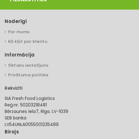
Noderīgi
Par mums
Kā kļūt par klientu
Informācija
Sīkfailu iestatījumi
Privātuma politika
Rekvizīti
SIA Fresh Food Logistics
Reģ.nr. 50203218481
Bērzaunes iela7, Rīga. LV-1039
SEB banka
LV54UNLA0055001235489
Birojs