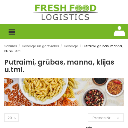
Sākums
/
Bakaleja un garšvielas
/
Bakaleja
/
Putraimi, grūbas, manna,
klijas u.tml.
Putraimi, grūbas, manna, klijas
u.tml.
20
Preces Nr.