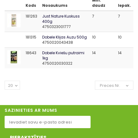
Min.
Kods
Nosaukums
daudz
Iepak.
181263
Just Nature Kuskuss
7
7
400g
4750323001777
181315
Dobele Klijas Auzu 500g
10
10
4750020043438
18643
Dobele Kviešu putraimi
14
14
1kg
4750020030322
20
Preces Nr.
SAZINIETIES AR MUMS
PIERAKSTĪTIES