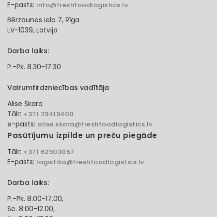
E-pasts:
info@freshfoodlogistics.lv
Bērzaunes iela 7, Rīga
LV-1039, Latvija
Darba laiks:
P.-Pk. 8.30-17.30
Vairumtirdzniecības vadītāja
Alise Skara
Tālr:
+371 29419400
e-pasts:
alise.skara@freshfoodlogistics.lv
Pasūtījumu izpilde un preču piegāde
Tālr:
+371 62903057
E-pasts:
logistika@freshfoodlogistics.lv
Darba laiks:
P.-Pk. 8.00-17.00,
Se. 8.00-12.00,