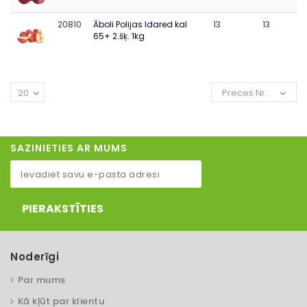
20810
Āboli Polijas Idared kal
13
13
65+ 2.šķ. 1kg
20
Preces Nr.
SAZINIETIES AR MUMS
PIERAKSTĪTIES
Noderīgi
Par mums
Kā kļūt par klientu