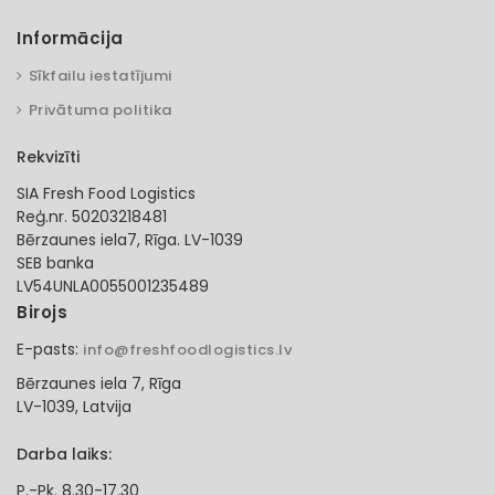
Informācija
Sīkfailu iestatījumi
Privātuma politika
Rekvizīti
SIA Fresh Food Logistics
Reģ.nr. 50203218481
Bērzaunes iela7, Rīga. LV-1039
SEB banka
LV54UNLA0055001235489
Birojs
E-pasts:
info@freshfoodlogistics.lv
Bērzaunes iela 7, Rīga
LV-1039, Latvija
Darba laiks:
P.-Pk. 8.30-17.30