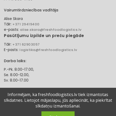
Vairumtirdzniecības vadītāja
Alise Skara
Tālr:
+371 29419400
e-pasts:
alise.skara@freshfoodlogistics.lv
Pasūtījumu izpilde un preču piegāde
Tālr:
+371 62903057
E-pasts:
logistika@freshfoodlogistics.lv
Darba laiks:
P.-Pk. 8.00-17.00,
Se. 8.00-12.00,
Sv. 8.00-17.00
Klientu apkalpošanas speciāliste
Informējam, ka freshfoodlogistics.lv tiek izmantotas
sīkdatnes. Lietojot mājaslapu, jūs apliecināt, ka piekrītat
Aļona Gadzāne
Tālr:
sīkdatņu izmantošanai.
+371 27321584
e-pasts:
alona.gadzane@freshfoodlogistics.lv