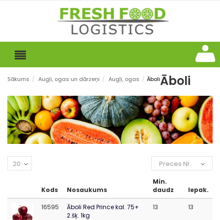
Āboli
Sākums
/
Augļi, ogas un dārzeņi
/
Augļi, ogas
/
Āboli
20
Preces Nr.
Min.
Kods
Nosaukums
daudz
Iepak.
16595
Āboli Red Prince kal. 75+
13
13
2.šķ. 1kg