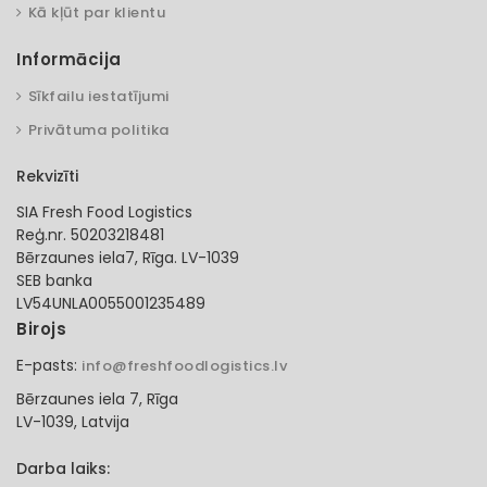
Kā kļūt par klientu
Informācija
Sīkfailu iestatījumi
Privātuma politika
Rekvizīti
SIA Fresh Food Logistics
Reģ.nr. 50203218481
Bērzaunes iela7, Rīga. LV-1039
SEB banka
LV54UNLA0055001235489
Birojs
E-pasts:
info@freshfoodlogistics.lv
Bērzaunes iela 7, Rīga
LV-1039, Latvija
Darba laiks: