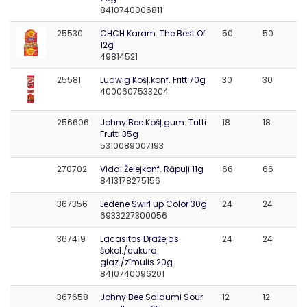
8410740006811
25530
CHCH Karam. The Best Of
50
50
12g
49814521
25581
Ludwig Košļ.konf. Fritt 70g
30
30
4000607533204
256606
Johny Bee Košļ.gum. Tutti
18
18
Frutti 35g
5310089007193
270702
Vidal Želejkonf. Rāpuļi 11g
66
66
8413178275156
367356
Ledene Swirl up Color 30g
24
24
6933227300056
367419
Lacasitos Dražejas
24
24
šokol./cukura
glaz./zīmulis 20g
8410740096201
367658
Johny Bee Saldumi Sour
12
12