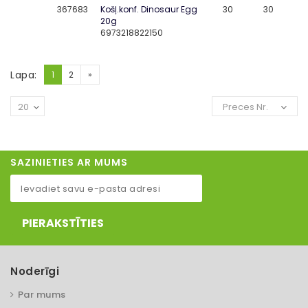
367683
Košļ.konf. Dinosaur Egg
30
30
20g
6973218822150
Lapa:
1
2
»
20
Preces Nr.
SAZINIETIES AR MUMS
PIERAKSTĪTIES
Noderīgi
Par mums