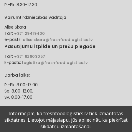
P.-Pk. 8.30-17.30
Vairumtirdzniecības vadītāja
Alise Skara
Tālr:
+371 29419400
e-pasts:
alise.skara@freshfoodlogistics.lv
Pasūtījumu izpilde un preču piegāde
Tālr:
+371 62903057
E-pasts:
logistika@freshfoodlogistics.lv
Darba laiks:
P.-Pk. 8.00-17.00,
Se. 8.00-12.00,
Sv. 8.00-17.00
Klientu apkalpošanas speciāliste
Informējam, ka freshfoodlogistics.lv tiek izmantotas
sīkdatnes. Lietojot mājaslapu, jūs apliecināt, ka piekrītat
Aļona Gadzāne
Tālr:
sīkdatņu izmantošanai.
+371 27321584