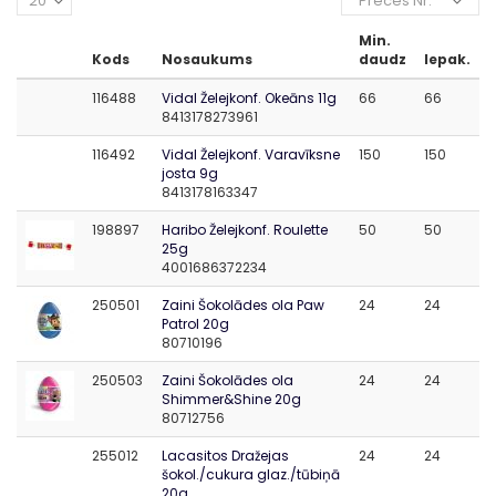
20
Preces Nr.
Min.
Kods
Nosaukums
daudz
Iepak.
116488
Vidal Želejkonf. Okeāns 11g
66
66
8413178273961
116492
Vidal Želejkonf. Varavīksne
150
150
josta 9g
8413178163347
198897
Haribo Želejkonf. Roulette
50
50
25g
4001686372234
250501
Zaini Šokolādes ola Paw
24
24
Patrol 20g
80710196
250503
Zaini Šokolādes ola
24
24
Shimmer&Shine 20g
80712756
255012
Lacasitos Dražejas
24
24
šokol./cukura glaz./tūbiņā
20g