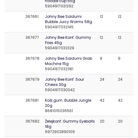
noodle cup 65g
5904917031292
367661
Johny Bee Saldumi
12
12
Bubble Juicy Worms 58g
5904917032145
367677
Johny Bee Konf. Gummy
12
12
Fries 45g
5904917032329
367678
Johny Bee Saldumi Grab
9
9
Machine 15g
5904917032381
367679
Johny Bee Konf. Sour
24
24
Chews 30g
5904917030042
367681
Košļ.gum. Bubble Jungle
42
42
20g
8681015036561
367682
Želejkonf. Gummy Eyeballs
20
20
18g
6972902890109