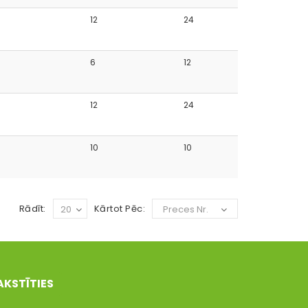
12
24
6
12
12
24
10
10
Rādīt:
Kārtot Pēc:
20
Preces Nr.
AKSTĪTIES