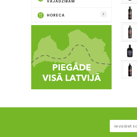
VAJADZĪBĀM
HORECA