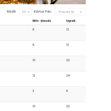
Rādīt:
Kārtot Pēc:
20
Preces Nr.
Min. daudz
Iepak.
6
12
6
12
10
20
12
24
3
6
10
20