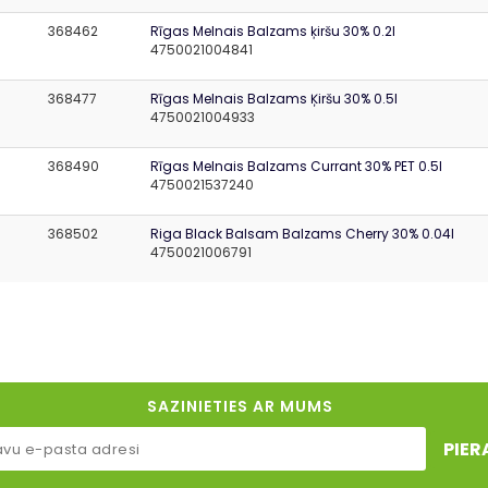
368462
Rīgas Melnais Balzams ķiršu 30% 0.2l
4750021004841
368477
Rīgas Melnais Balzams Ķiršu 30% 0.5l
4750021004933
368490
Rīgas Melnais Balzams Currant 30% PET 0.5l
4750021537240
368502
Riga Black Balsam Balzams Cherry 30% 0.04l
4750021006791
SAZINIETIES AR MUMS
PIER