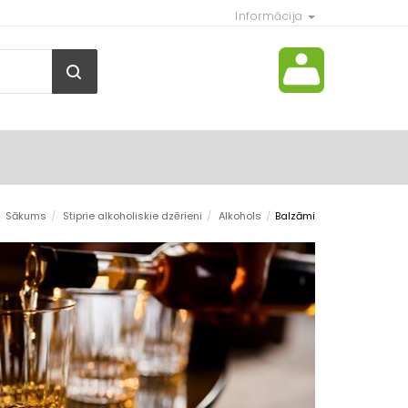
Informācija
Sākums
/
Stiprie alkoholiskie dzērieni
/
Alkohols
/
Balzāmi