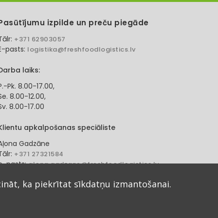
Pasūtījumu izpilde un preču piegāde
Tālr:
+371 62903057
E-pasts:
logistika@freshfoodlogistics.lv
Darba laiks:
P.-Pk. 8.00-17.00,
Se. 8.00-12.00,
Sv. 8.00-17.00
Klientu apkalpošanas speciāliste
Aļona Gadzāne
Tālr:
+371 27321584
e-pasts:
alona.gadzane@freshfoodlogistics.lv
cināt, ka piekrītat sīkdatņu izmantošanai.