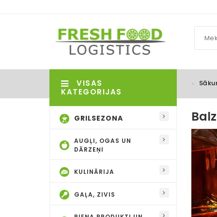
VISAS
Sāku
KATEGORIJAS
Bal
GRILSEZONA
AUGĻI, OGAS UN
DĀRZEŅI
KULINĀRIJA
GAĻA, ZIVIS
PIENA PRODUKTI UN