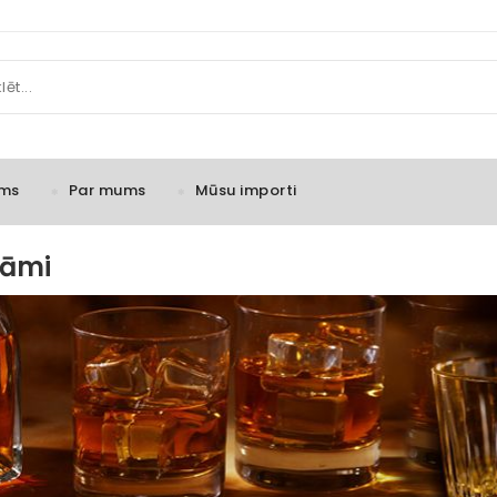
ms
Par mums
Mūsu importi
zāmi