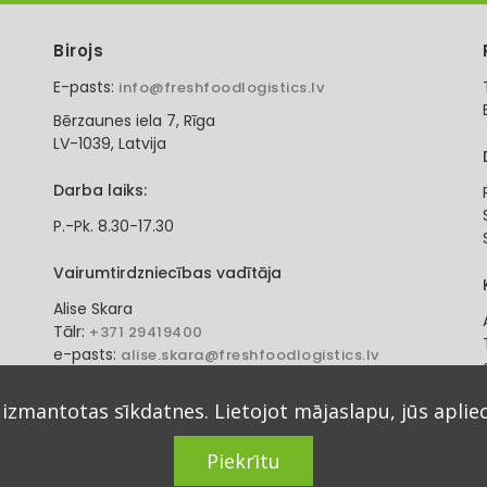
Birojs
E-pasts:
info@freshfoodlogistics.lv
Bērzaunes iela 7, Rīga
LV-1039, Latvija
Darba laiks:
P.-Pk. 8.30-17.30
Vairumtirdzniecības vadītāja
Alise Skara
Tālr:
+371 29419400
e-pasts:
alise.skara@freshfoodlogistics.lv
 izmantotas sīkdatnes. Lietojot mājaslapu, jūs aplie
Piekrītu