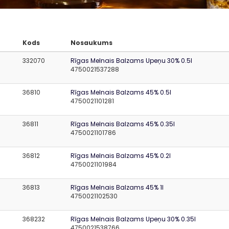
Kods
Nosaukums
332070
Rīgas Melnais Balzams Upeņu 30% 0.5l
4750021537288
36810
Rīgas Melnais Balzams 45% 0.5l
4750021101281
36811
Rīgas Melnais Balzams 45% 0.35l
4750021101786
36812
Rīgas Melnais Balzams 45% 0.2l
4750021101984
36813
Rīgas Melnais Balzams 45% 1l
4750021102530
368232
Rīgas Melnais Balzams Upeņu 30% 0.35l
4750021538766