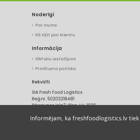
Noderīgi
Par mums
Kā kļūt par klientu
Informācija
Sīkfailu iestatījumi
Privātuma politika
Rekvizīti
SIA Fresh Food Logistics
Reģ.nr. 50203218481
Bērzaunes iela7, Rīga. LV-1039
SEB banka
Informējam, ka freshfoodlogistics.lv tiek
LV54UNLA0055001235489