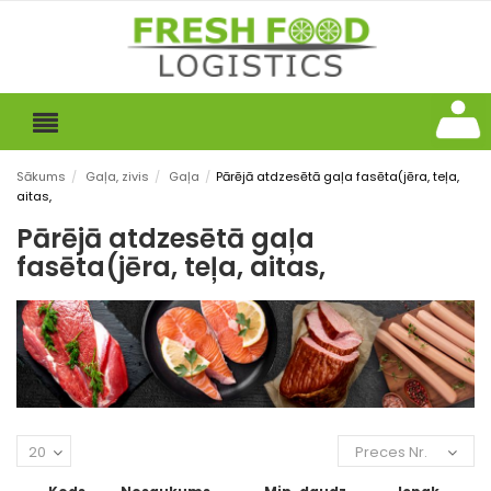
Sākums
/
Gaļa, zivis
/
Gaļa
/
Pārējā atdzesētā gaļa fasēta(jēra, teļa,
aitas,
Pārējā atdzesētā gaļa
fasēta(jēra, teļa, aitas,
20
Preces Nr.