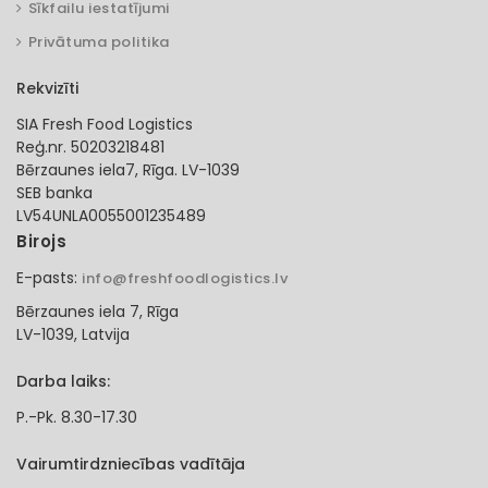
Sīkfailu iestatījumi
Privātuma politika
Rekvizīti
SIA Fresh Food Logistics
Reģ.nr. 50203218481
Bērzaunes iela7, Rīga. LV-1039
SEB banka
LV54UNLA0055001235489
Birojs
E-pasts:
info@freshfoodlogistics.lv
Bērzaunes iela 7, Rīga
LV-1039, Latvija
Darba laiks:
P.-Pk. 8.30-17.30
Vairumtirdzniecības vadītāja