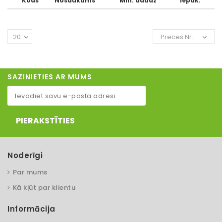
Kods
Nosaukums
Min. daudz
Iepak.
20
Preces Nr.
SAZINIETIES AR MUMS
PIERAKSTĪTIES
Noderīgi
Par mums
Kā kļūt par klientu
Informācija