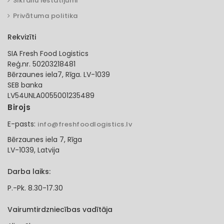
Sīkfailu iestatījumi
Privātuma politika
Rekvizīti
SIA Fresh Food Logistics
Reģ.nr. 50203218481
Bērzaunes iela7, Rīga. LV-1039
SEB banka
LV54UNLA0055001235489
Birojs
E-pasts:
info@freshfoodlogistics.lv
Bērzaunes iela 7, Rīga
LV-1039, Latvija
Darba laiks:
P.-Pk. 8.30-17.30
Vairumtirdzniecības vadītāja