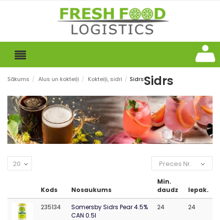
Sidrs
Sākums
/
Alus un kokteiļi
/
Kokteiļi, sidri
/
Sidrs
20
Preces Nr.
Min.
Kods
Nosaukums
daudz
Iepak.
235134
Somersby Sidrs Pear 4.5%
24
24
CAN 0.5l