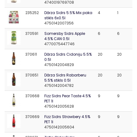
4740019769708
235252
Dārza Sidrs 5.5% Mix paka
4
1
stikls 6x0.5l
4750142007356
370591
Somersby Sidrs Apple
6
6
4.5% CAN 0.5l
4770075447746
370611
Dārza Sidrs Cidoniju 5.5%
20
20
0.5l
4750142004829
370651
Dārza Sidrs Rabarberu
20
20
5.5% stikls 0.5l
4750142004782
370668
Fizz Sidrs Pear Taste 4.5%
9
9
PET 1l
4750142005628
370669
Fizz Sidrs Strawbery 4.5%
9
9
PET 1l
4750142005604