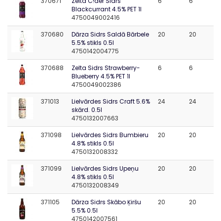
370671
Zelta C!der Sidrs
6
6
Blackcurrant 4.5% PET 1l
4750049002416
370680
Dārza Sidrs Saldā Bārbele
20
20
5.5% stikls 0.5l
4750142004775
370688
Zelta Sidrs Strawberry-
6
6
Blueberry 4.5% PET 1l
4750049002386
371013
Lielvārdes Sidrs Craft 5.6%
24
24
skārd. 0.5l
4750132007663
371098
Lielvārdes Sidrs Bumbieru
20
20
4.8% stikls 0.5l
4750132008332
371099
Lielvārdes Sidrs Upeņu
20
20
4.8% stikls 0.5l
4750132008349
371105
Dārza Sidrs Skābo Ķiršu
20
20
5.5% 0.5l
4750142007561