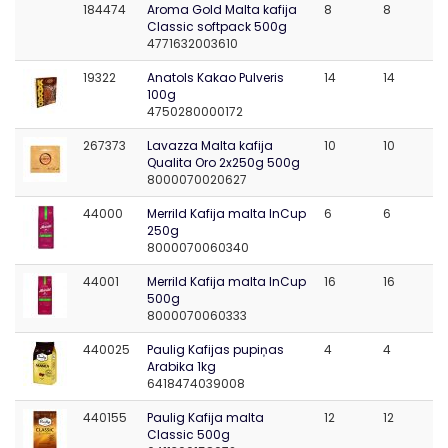
184474
Aroma Gold Malta kafija
8
8
Classic softpack 500g
4771632003610
19322
Anatols Kakao Pulveris
14
14
100g
4750280000172
267373
Lavazza Malta kafija
10
10
Qualita Oro 2x250g 500g
8000070020627
44000
Merrild Kafija malta InCup
6
6
250g
8000070060340
44001
Merrild Kafija malta InCup
16
16
500g
8000070060333
440025
Paulig Kafijas pupiņas
4
4
Arabika 1kg
6418474039008
440155
Paulig Kafija malta
12
12
Classic 500g