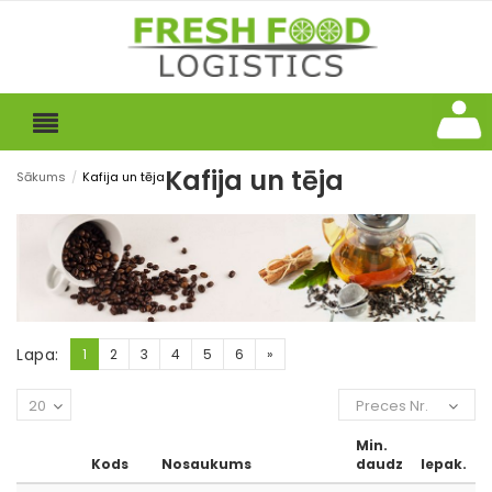
Kafija un tēja
Sākums
/
Kafija un tēja
Lapa:
1
2
3
4
5
6
»
20
Preces Nr.
Min.
Kods
Nosaukums
daudz
Iepak.