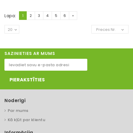
Lapa:
1
2
3
4
5
6
»
20
Preces Nr.
SAZINIETIES AR MUMS
PIERAKSTĪTIES
Noderīgi
Par mums
Kā kļūt par klientu
Informācija