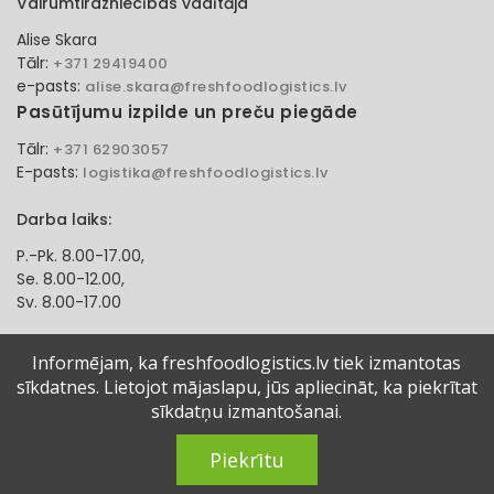
Vairumtirdzniecības vadītāja
Alise Skara
Tālr:
+371 29419400
e-pasts:
alise.skara@freshfoodlogistics.lv
Pasūtījumu izpilde un preču piegāde
Tālr:
+371 62903057
E-pasts:
logistika@freshfoodlogistics.lv
Darba laiks:
P.-Pk. 8.00-17.00,
Se. 8.00-12.00,
Sv. 8.00-17.00
Klientu apkalpošanas speciāliste
Informējam, ka freshfoodlogistics.lv tiek izmantotas
sīkdatnes. Lietojot mājaslapu, jūs apliecināt, ka piekrītat
Aļona Gadzāne
Tālr:
sīkdatņu izmantošanai.
+371 27321584
e-pasts:
alona.gadzane@freshfoodlogistics.lv
Piekrītu
© 2024 Fresh Food Logistics SIA. Visas tiesības aizsargātas.