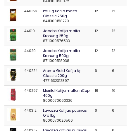
6411300158072
440156
Paulig Kafija malta
12
12
Classic 250g
6411300158270
44019
Jacobs Kafija malta
12
12
Kronung 250g
8711000576533
44020
Jacobs Kafija malta
12
12
Kronung 500g
8711000518038
440224
Aroma Gold Kafija šķ.
6
6
Classic 200g
4771632312897
440297
Merrild Kafija malta InCup
16
16
400g
8000070060326
440312
Lavazza Kafijas pupiņas
6
6
Oro 1kg
8000070020566
440315
Lavazza Kafijas pupiņas
6
6