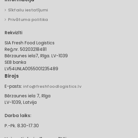
Sīkfailu iestatījumi
Privātuma politika
Rekvizīti
SIA Fresh Food Logistics
Reģ.nr. 50203218481
Bērzaunes iela7, Rīga. LV-1039
SEB banka
LV54UNLA0055001235489
Birojs
E-pasts:
info@freshfoodlogistics.lv
Bērzaunes iela 7, Rīga
LV-1039, Latvija
Darba laiks:
P.-Pk. 8.30-17.30