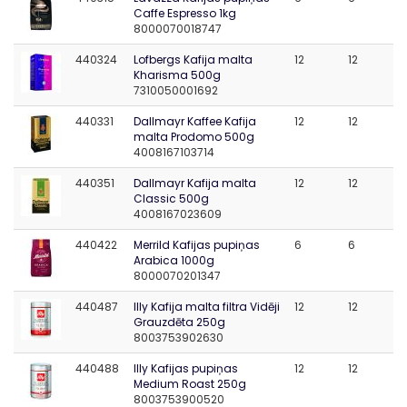
Caffe Espresso 1kg
8000070018747
440324
Lofbergs Kafija malta
12
12
Kharisma 500g
7310050001692
440331
Dallmayr Kaffee Kafija
12
12
malta Prodomo 500g
4008167103714
440351
Dallmayr Kafija malta
12
12
Classic 500g
4008167023609
440422
Merrild Kafijas pupiņas
6
6
Arabica 1000g
8000070201347
440487
Illy Kafija malta filtra Vidēji
12
12
Grauzdēta 250g
8003753902630
440488
Illy Kafijas pupiņas
12
12
Medium Roast 250g
8003753900520