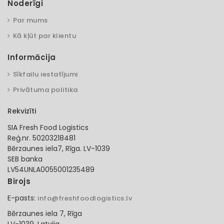
Noderīgi
Par mums
Kā kļūt par klientu
Informācija
Sīkfailu iestatījumi
Privātuma politika
Rekvizīti
SIA Fresh Food Logistics
Reģ.nr. 50203218481
Bērzaunes iela7, Rīga. LV-1039
SEB banka
LV54UNLA0055001235489
Birojs
E-pasts:
info@freshfoodlogistics.lv
Bērzaunes iela 7, Rīga