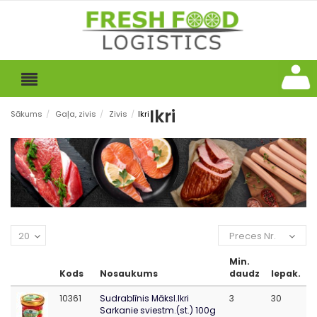
Ikri
Sākums
/
Gaļa, zivis
/
Zivis
/
Ikri
20
Preces Nr.
Min.
Kods
Nosaukums
daudz
Iepak.
10361
Sudrablīnis Māksl.Ikri
3
30
Sarkanie sviestm.(st.) 100g