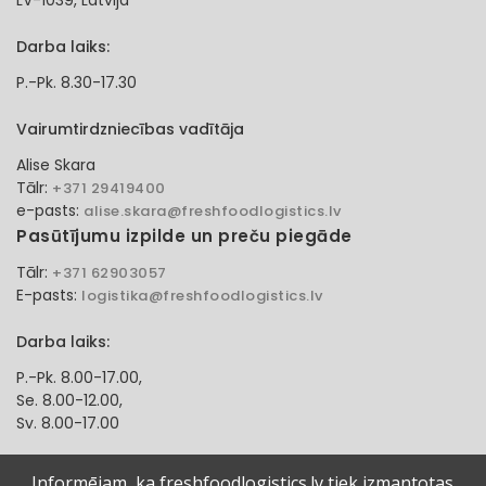
LV-1039, Latvija
Darba laiks:
P.-Pk. 8.30-17.30
Vairumtirdzniecības vadītāja
Alise Skara
Tālr:
+371 29419400
e-pasts:
alise.skara@freshfoodlogistics.lv
Pasūtījumu izpilde un preču piegāde
Tālr:
+371 62903057
E-pasts:
logistika@freshfoodlogistics.lv
Darba laiks:
P.-Pk. 8.00-17.00,
Se. 8.00-12.00,
Sv. 8.00-17.00
Klientu apkalpošanas speciāliste
Informējam, ka freshfoodlogistics.lv tiek izmantotas