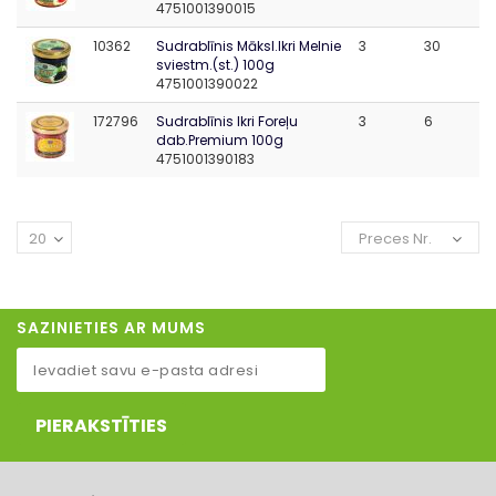
4751001390015
10362
Sudrablīnis Māksl.Ikri Melnie
3
30
sviestm.(st.) 100g
4751001390022
172796
Sudrablīnis Ikri Foreļu
3
6
dab.Premium 100g
4751001390183
20
Preces Nr.
SAZINIETIES AR MUMS
PIERAKSTĪTIES