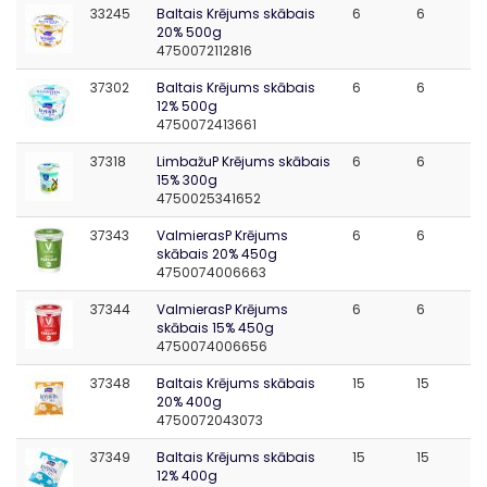
33245
Baltais Krējums skābais
6
6
20% 500g
4750072112816
37302
Baltais Krējums skābais
6
6
12% 500g
4750072413661
37318
LimbažuP Krējums skābais
6
6
15% 300g
4750025341652
37343
ValmierasP Krējums
6
6
skābais 20% 450g
4750074006663
37344
ValmierasP Krējums
6
6
skābais 15% 450g
4750074006656
37348
Baltais Krējums skābais
15
15
20% 400g
4750072043073
37349
Baltais Krējums skābais
15
15
12% 400g