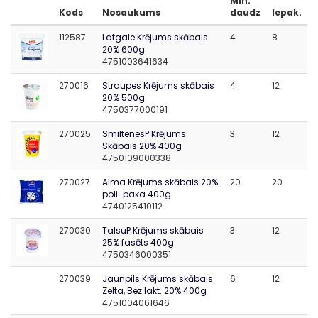
Min.
Kods
Nosaukums
daudz
Iepak.
112587
Latgale Krējums skābais
4
8
20% 600g
4751003641634
270016
Straupes Krējums skābais
4
12
20% 500g
4750377000191
270025
SmiltenesP Krējums
3
12
Skābais 20% 400g
4750109000338
270027
Alma Krējums skābais 20%
20
20
poli-paka 400g
4740125410112
270030
TalsuP Krējums skābais
3
12
25% fasēts 400g
4750346000351
270039
Jaunpils Krējums skābais
6
12
Zelta, Bez lakt. 20% 400g
4751004061646