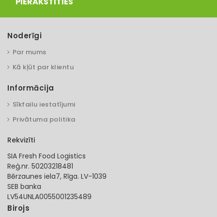
PIERAKSTĪTIES
Noderīgi
Par mums
Kā kļūt par klientu
Informācija
Sīkfailu iestatījumi
Privātuma politika
Rekvizīti
SIA Fresh Food Logistics
Reģ.nr. 50203218481
Bērzaunes iela7, Rīga. LV-1039
SEB banka
LV54UNLA0055001235489
Birojs