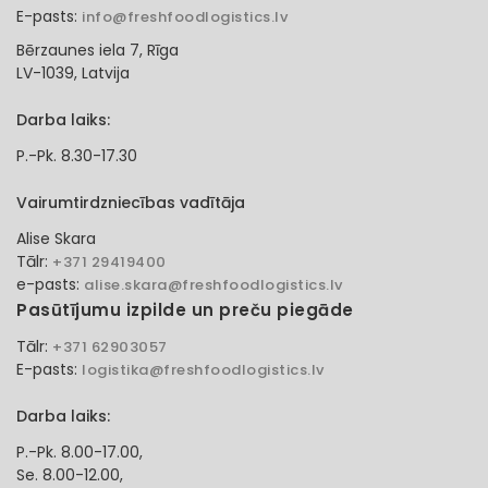
E-pasts:
info@freshfoodlogistics.lv
Bērzaunes iela 7, Rīga
LV-1039, Latvija
Darba laiks:
P.-Pk. 8.30-17.30
Vairumtirdzniecības vadītāja
Alise Skara
Tālr:
+371 29419400
e-pasts:
alise.skara@freshfoodlogistics.lv
Pasūtījumu izpilde un preču piegāde
Tālr:
+371 62903057
E-pasts:
logistika@freshfoodlogistics.lv
Darba laiks:
P.-Pk. 8.00-17.00,
Se. 8.00-12.00,