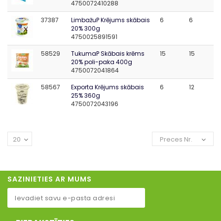
4750072410288
37387
LimbažuP Krējums skābais
6
6
20% 300g
4750025891591
58529
TukumaP Skābais krēms
15
15
20% poli-paka 400g
4750072041864
58567
Exporta Krējums skābais
6
12
25% 360g
4750072043196
20
Preces Nr.
SAZINIETIES AR MUMS