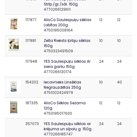
Strīp./gr./sāl. 150g
4770266129611
117877
AlisCo Saulespuķu sēklas
12
12
Lobītas 200g
4750195008164
117881
Zelta Rieksts Ķirbju sēklas
10
10
150g
4750323491509
117948
YES Saulespuķu sēklas Ar
24
24
siera garšu 150g
4770266130174
154202
Iecavnieks Linsēklas
10
40
Negrauzdētas 250g
4751002424979
187335
AlisCo Sēklas Sezama
12
12
120g
4750195017630
357073
YES Saulespuķu sēklas ar
24
24
krējuma un sīpolu g. 150g
4770266185747