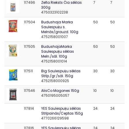
117496
Zelta Rieksts Čia sēklas
7
7
300g
4750323102238
117504
Budushaja Marka
50
50
Saulespuķu s.
Melnās/grauzd. 100g
4752158001007
117505
BudushajaMarka
50
50
Saulespuķu sēklas
Meln./sāl. 100g
4752158001014
117511
Big Saulespuķu sēklas
30
30
Strīp./gr./sāl. 150g
4752158000925
117546
AlisCo Magones 150g
10
10
4750195005057
117814
YES Saulespuķu sēklas
24
24
Strīpainās/Ceptas 150g
4770266129598
117816
YES Saulespuķu sēklas
24
24