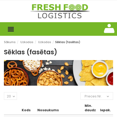
Sākums
/
Uzkodas
/
Uzkodas
/
Sēklas (fasētas)
Sēklas (fasētas)
20
Preces Nr.
Min.
Kods
Nosaukums
daudz
Iepak.