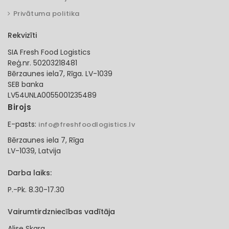
Privātuma politika
Rekvizīti
SIA Fresh Food Logistics
Reģ.nr. 50203218481
Bērzaunes iela7, Rīga. LV-1039
SEB banka
LV54UNLA0055001235489
Birojs
E-pasts:
info@freshfoodlogistics.lv
Bērzaunes iela 7, Rīga
LV-1039, Latvija
Darba laiks:
P.-Pk. 8.30-17.30
Vairumtirdzniecības vadītāja
Alise Skara