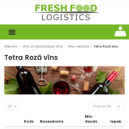
Sākums
/
Vīns un dzirkstošais vīns
/
Vīns, vermuts
/
Tetra Rozā vīns
Tetra Rozā vīns
20
Preces Nr.
Min.
Kods
Nosaukums
daudz
Iepak.