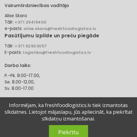
Vairumtirdzniecības vadītāja
Alise Skara
Tālr:
+371 29419400
e-pasts:
alise.skara@freshfoodlogistics.lv
Pasūtījumu izpilde un preču piegāde
Tālr:
+371 62903057
E-pasts:
logistika@freshfoodlogistics.lv
Darba laiks:
P.-Pk. 8.00-17.00,
Se. 8.00-12.00,
Sv. 8.00-17.00
Klientu apkalpošanas speciāliste
Informējam, ka freshfoodlogistics.lv tiek izmantotas
sīkdatnes. Lietojot mājaslapu, jūs apliecināt, ka piekrītat
Aļona Gadzāne
Tālr:
sīkdatņu izmantošanai.
+371 27321584
e-pasts:
alona.gadzane@freshfoodlogistics.lv
Piekrītu
© 2024 Fresh Food Logistics SIA. Visas tiesības aizsargātas.