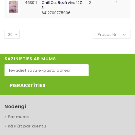
463011
Chill Out Rozā vīns 12%
2
4
3l
6412700775906
20
Preces Nr.
SAZINIETIES AR MUMS
PIERAKSTĪTIES
Noderīgi
Par mums
Kā kļūt par klientu