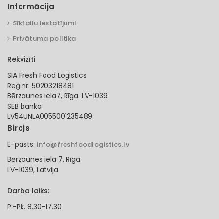
Informācija
Sīkfailu iestatījumi
Privātuma politika
Rekvizīti
SIA Fresh Food Logistics
Reģ.nr. 50203218481
Bērzaunes iela7, Rīga. LV-1039
SEB banka
LV54UNLA0055001235489
Birojs
E-pasts:
info@freshfoodlogistics.lv
Bērzaunes iela 7, Rīga
LV-1039, Latvija
Darba laiks:
P.-Pk. 8.30-17.30