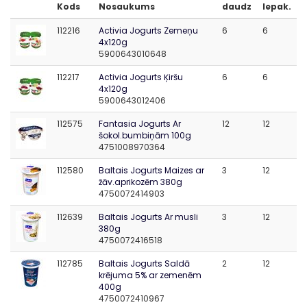
Kods
Nosaukums
daudz
Iepak.
112216
Activia Jogurts Zemeņu
6
6
4x120g
5900643010648
112217
Activia Jogurts Ķiršu
6
6
4x120g
5900643012406
112575
Fantasia Jogurts Ar
12
12
šokol.bumbiņām 100g
4751008970364
112580
Baltais Jogurts Maizes ar
3
12
žāv.aprikozēm 380g
4750072414903
112639
Baltais Jogurts Ar musli
3
12
380g
4750072416518
112785
Baltais Jogurts Saldā
2
12
krējuma 5% ar zemenēm
400g
4750072410967