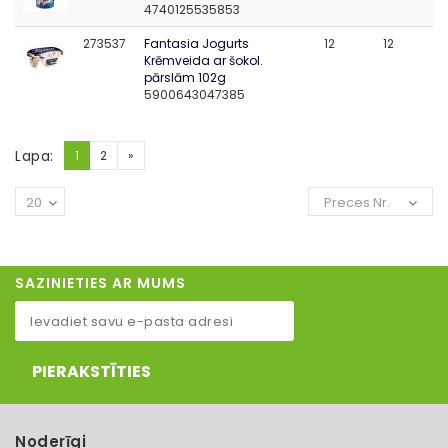
4740125535853
273537
Fantasia Jogurts
12
12
Krēmveida ar šokol.
pārslām 102g
5900643047385
Lapa:
1
2
»
20
Preces Nr.
SAZINIETIES AR MUMS
PIERAKSTĪTIES
Noderīgi