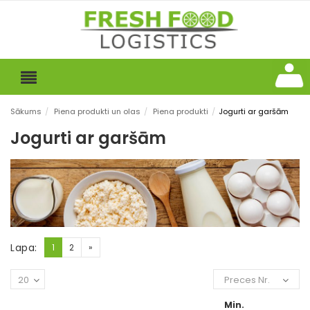
Sākums
/
Piena produkti un olas
/
Piena produkti
/
Jogurti ar garšām
Jogurti ar garšām
Lapa:
1
2
»
20
Preces Nr.
Min.