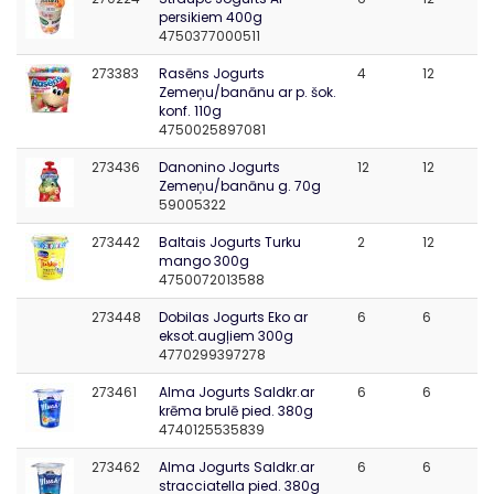
persikiem 400g
4750377000511
273383
Rasēns Jogurts
4
12
Zemeņu/banānu ar p. šok.
konf. 110g
4750025897081
273436
Danonino Jogurts
12
12
Zemeņu/banānu g. 70g
59005322
273442
Baltais Jogurts Turku
2
12
mango 300g
4750072013588
273448
Dobilas Jogurts Eko ar
6
6
eksot.augļiem 300g
4770299397278
273461
Alma Jogurts Saldkr.ar
6
6
krēma brulē pied. 380g
4740125535839
273462
Alma Jogurts Saldkr.ar
6
6
stracciatella pied. 380g