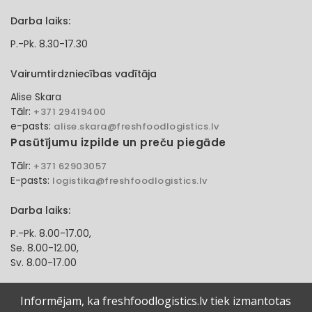
Darba laiks:
P.-Pk. 8.30-17.30
Vairumtirdzniecības vadītāja
Alise Skara
Tālr:
+371 29419400
e-pasts:
alise.skara@freshfoodlogistics.lv
Pasūtījumu izpilde un preču piegāde
Tālr:
+371 62903057
E-pasts:
logistika@freshfoodlogistics.lv
Darba laiks:
P.-Pk. 8.00-17.00,
Se. 8.00-12.00,
Sv. 8.00-17.00
Klientu apkalpošanas speciāliste
Informējam, ka freshfoodlogistics.lv tiek izmantotas