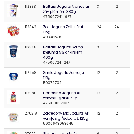
112833
Baltais Jogurts Maizes ar
3
12
žāv.plūmēm 380g
4750072414927
112842
Zott Jogurts Zottis Fruit
24
24
115g
40338576
112848
Baltais Jogurts Saldā
3
12
krējuma 5% ar ķiršiem
400g
4750072411247
112958
Smile Jogurts Zemeņu
12
12
115g
59078708
112980
Danonino Jogurts Ar
12
12
zemeņu garšu 70g
4751008970371
270218
Zakrecony Mix Jogurts Ar
12
12
vaniļas g./šok.draž. 125g
5900643053645
270224
Straupe Jogurts Ar
6
12