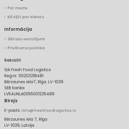
Par mums
Kā kļūt par klientu
Informācija
Sīkfailu iestatījumi
Privātuma politika
Rekvizīti
SIA Fresh Food Logistics
Reģ.nr. 50203218481
Bērzaunes iela7, Rīga. LV-1039
SEB banka
LV54UNLA0055001235489
Birojs
E-pasts:
info@freshfoodlogistics.lv
Bērzaunes iela 7, Rīga
LV-1039, Latvija