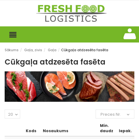
Sākums
/
Gaļa, zivis
/
Gaļa
/
Cūkgaļa atdzesēta fasēta
Cūkgaļa atdzesēta fasēta
20
Preces Nr.
Min.
Kods
Nosaukums
daudz
Iepak.