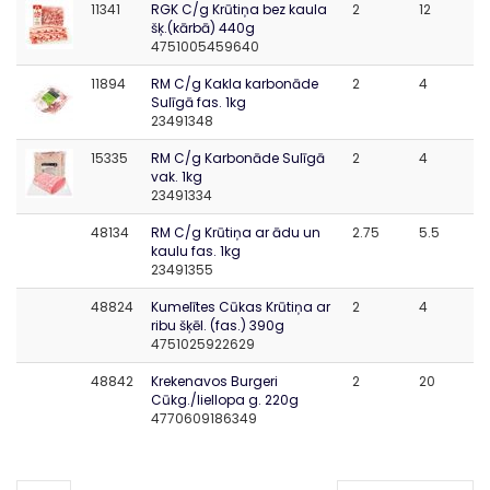
11341
RGK C/g Krūtiņa bez kaula
2
12
šķ.(kārbā) 440g
4751005459640
11894
RM C/g Kakla karbonāde
2
4
Sulīgā fas. 1kg
23491348
15335
RM C/g Karbonāde Sulīgā
2
4
vak. 1kg
23491334
48134
RM C/g Krūtiņa ar ādu un
2.75
5.5
kaulu fas. 1kg
23491355
48824
Kumelītes Cūkas Krūtiņa ar
2
4
ribu šķēl. (fas.) 390g
4751025922629
48842
Krekenavos Burgeri
2
20
Cūkg./liellopa g. 220g
4770609186349