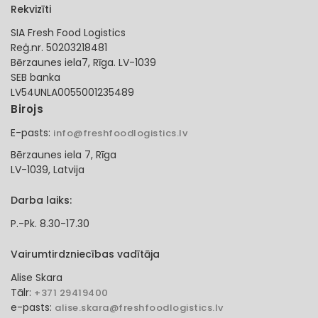
Rekvizīti
SIA Fresh Food Logistics
Reģ.nr. 50203218481
Bērzaunes iela7, Rīga. LV-1039
SEB banka
LV54UNLA0055001235489
Birojs
E-pasts:
info@freshfoodlogistics.lv
Bērzaunes iela 7, Rīga
LV-1039, Latvija
Darba laiks:
P.-Pk. 8.30-17.30
Vairumtirdzniecības vadītāja
Alise Skara
Tālr:
+371 29419400
e-pasts:
alise.skara@freshfoodlogistics.lv