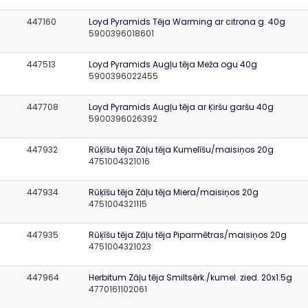
447160
Loyd Pyramids Tēja Warming ar citrona g. 40g
5900396018601
447513
Loyd Pyramids Augļu tēja Meža ogu 40g
5900396022455
447708
Loyd Pyramids Augļu tēja ar Ķiršu garšu 40g
5900396026392
447932
Rūķīšu tēja Zāļu tēja Kumelīšu/maisiņos 20g
4751004321016
447934
Rūķīšu tēja Zāļu tēja Miera/maisiņos 20g
4751004321115
447935
Rūķīšu tēja Zāļu tēja Piparmētras/maisiņos 20g
4751004321023
447964
Herbitum Zāļu tēja Smiltsērk./kumel. zied. 20x1.5g
4770161102061