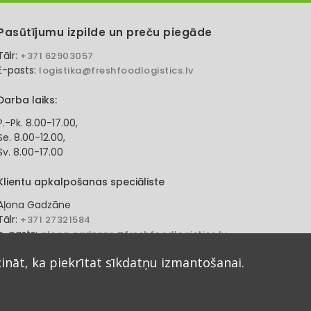
Pasūtījumu izpilde un preču piegāde
Tālr:
+371 62903057
E-pasts:
logistika@freshfoodlogistics.lv
Darba laiks:
P.-Pk. 8.00-17.00,
Se. 8.00-12.00,
Sv. 8.00-17.00
Klientu apkalpošanas speciāliste
Aļona Gadzāne
Tālr:
+371 27321584
e-pasts:
alona.gadzane@freshfoodlogistics.lv
cināt, ka piekrītat sīkdatņu izmantošanai.