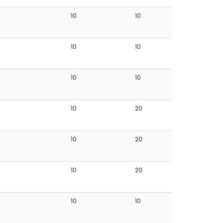
10
10
10
10
10
10
10
20
10
20
10
20
10
10