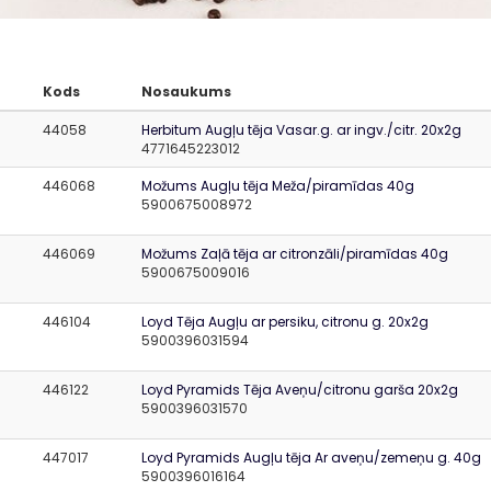
Kods
Nosaukums
44058
Herbitum Augļu tēja Vasar.g. ar ingv./citr. 20x2g
4771645223012
446068
Možums Augļu tēja Meža/piramīdas 40g
5900675008972
446069
Možums Zaļā tēja ar citronzāli/piramīdas 40g
5900675009016
446104
Loyd Tēja Augļu ar persiku, citronu g. 20x2g
5900396031594
446122
Loyd Pyramids Tēja Aveņu/citronu garša 20x2g
5900396031570
447017
Loyd Pyramids Augļu tēja Ar aveņu/zemeņu g. 40g
5900396016164