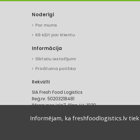
Noderīgi
Par mums
Kā kļūt par klientu
Informācija
Sīkfailu iestatījumi
Privātuma politika
Rekvizīti
SIA Fresh Food Logistics
Reģ.nr. 50203218481
Bērzaunes iela7, Rīga. LV-1039
SEB banka
Informējam, ka freshfoodlogistics.lv tiek
LV54UNLA0055001235489