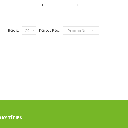
8
8
Rādīt:
Kārtot Pēc:
20
Preces Nr.
AKSTĪTIES