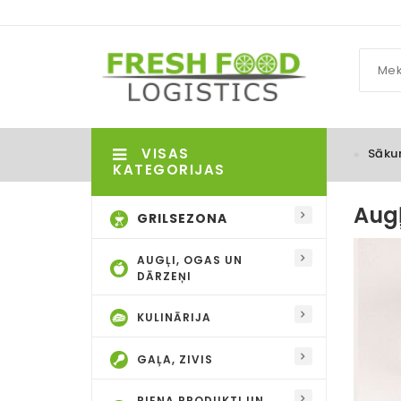
VISAS
Sāku
KATEGORIJAS
Augļ
GRILSEZONA
AUGĻI, OGAS UN
DĀRZEŅI
KULINĀRIJA
GAĻA, ZIVIS
PIENA PRODUKTI UN