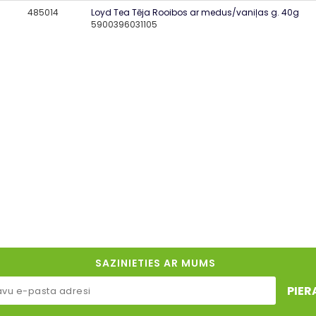
485014
Loyd Tea Tēja Rooibos ar medus/vaniļas g. 40g
5900396031105
SAZINIETIES AR MUMS
PIER