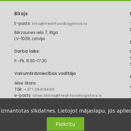
Birojs
E-pasts:
info@freshfoodlogistics.lv
Bērzaunes iela 7, Rīga
LV-1039, Latvija
Darba laiks:
P.-Pk. 8.30-17.30
Vairumtirdzniecības vadītāja
Alise Skara
Tālr:
+371 29419400
e-pasts:
alise.skara@freshfoodlogistics.lv
 izmantotas sīkdatnes. Lietojot mājaslapu, jūs aplie
Piekrītu