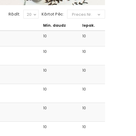
Rādīt:
Kārtot Pēc:
20
Preces Nr.
Min. daudz
Iepak.
10
10
10
10
10
10
10
10
10
10
10
10