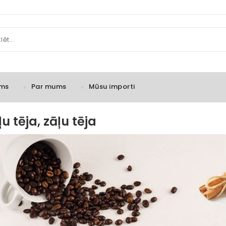
ms
Par mums
Mūsu importi
u tēja, zāļu tēja