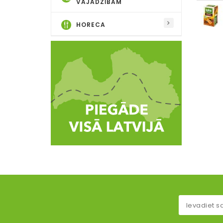
VAJADZĪBĀM
HORECA