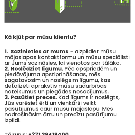
Kā kļūt par mūsu klientu?
1. Sazinieties ar mums
- aizpildiet mūsu
mājaslapas kontaktformu un mūsu speciālisti
ar Jums sazināsies, lai vienotos par tālāko.
2. Noslēdziet līgumu.
Pēc apspriedēm un
piedāvājuma apstiprināšanas, mēs
sagatavosim un noslēgsim līgumu, kas
detalizēti aprakstīs mūsu sadarbības
noteikumus un piegādes nosacījumus.
3. Pasūtiet preces
. Kad līgums ir noslēgts,
Jūs varēsiet ērti un vienkārši veikt
pasūtījumus caur mūsu mājaslapu. Mēs
nodrošināsim ātru un precīzu pasūtījumu
izpildi.
Tālrunis:
+371 29419400