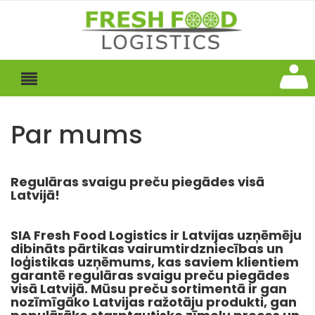
Par mums
Regulāras svaigu preču piegādes visā
Latvijā!
SIA Fresh Food Logistics ir Latvijas uzņēmēju
dibināts pārtikas vairumtirdzniecības un
loģistikas uzņēmums, kas saviem klientiem
garantē regulāras svaigu preču piegādes
visā Latvijā. Mūsu preču sortimentā ir gan
nozīmīgāko Latvijas ražotāju produkti, gan