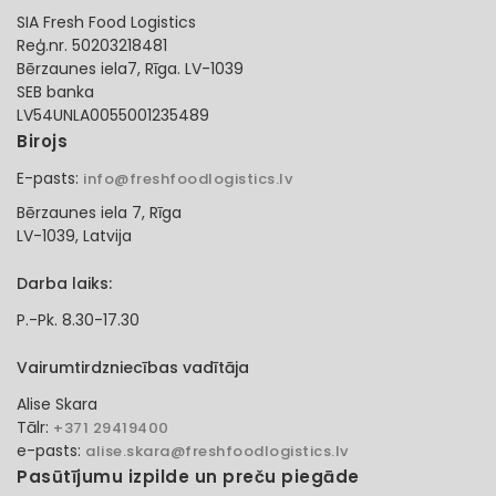
SIA Fresh Food Logistics
Reģ.nr. 50203218481
Bērzaunes iela7, Rīga. LV-1039
SEB banka
LV54UNLA0055001235489
Birojs
E-pasts:
info@freshfoodlogistics.lv
Bērzaunes iela 7, Rīga
LV-1039, Latvija
Darba laiks:
P.-Pk. 8.30-17.30
Vairumtirdzniecības vadītāja
Alise Skara
Tālr:
+371 29419400
e-pasts:
alise.skara@freshfoodlogistics.lv
Pasūtījumu izpilde un preču piegāde