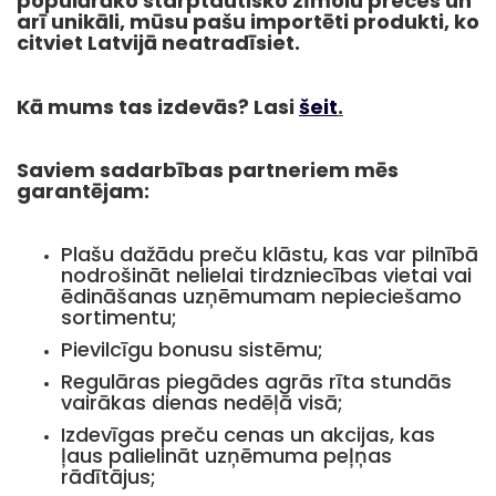
populārāko starptautisko zīmolu preces un
arī unikāli, mūsu pašu importēti produkti, ko
citviet Latvijā neatradīsiet.
Kā mums tas izdevās? Lasi
šeit
.
Saviem sadarbības partneriem mēs
garantējam:
Plašu dažādu preču klāstu, kas var pilnībā
nodrošināt nelielai tirdzniecības vietai vai
ēdināšanas uzņēmumam nepieciešamo
sortimentu;
Pievilcīgu bonusu sistēmu;
Regulāras piegādes agrās rīta stundās
vairākas dienas nedēļā visā;
Izdevīgas preču cenas un akcijas, kas
ļaus palielināt uzņēmuma peļņas
rādītājus;