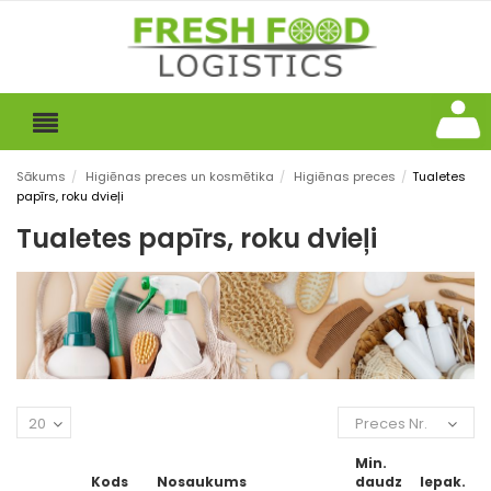
Sākums
/
Higiēnas preces un kosmētika
/
Higiēnas preces
/
Tualetes
papīrs, roku dvieļi
Tualetes papīrs, roku dvieļi
20
Preces Nr.
Min.
Kods
Nosaukums
daudz
Iepak.