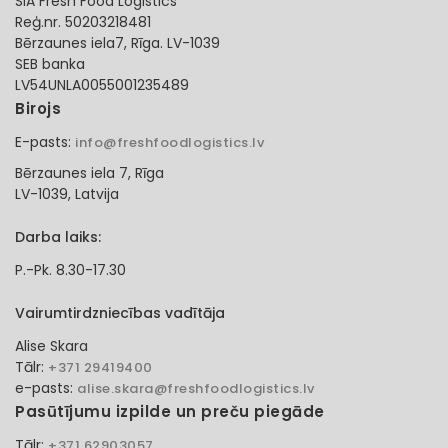
SIA Fresh Food Logistics
Reģ.nr. 50203218481
Bērzaunes iela7, Rīga. LV-1039
SEB banka
LV54UNLA0055001235489
Birojs
E-pasts:
info@freshfoodlogistics.lv
Bērzaunes iela 7, Rīga
LV-1039, Latvija
Darba laiks:
P.-Pk. 8.30-17.30
Vairumtirdzniecības vadītāja
Alise Skara
Tālr:
+371 29419400
e-pasts:
alise.skara@freshfoodlogistics.lv
Pasūtījumu izpilde un preču piegāde
Tālr:
+371 62903057