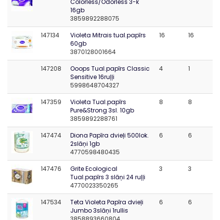
Colorless/Odorless 3-k
16gb
3859892288075
147134
Violeta Mitrais tual.papīrs
16
16
60gb
3870128001664
147208
Ooops Tual.papīrs Classic
4
1
Sensitive 16ruļļi
5998648704327
147359
Violeta Tual.papīrs
8
8
Pure&Strong 3sl. 10gb
3859892288761
147474
Diona Papīra dvieļi 500lok.
6
6
2slāņi 1gb
4770598480435
147476
Grite Ecological
3
3
Tual.papīrs 3 slāņi 24 ruļļi
4770023350265
147534
Teta Violeta Papīra dvieļi
6
6
Jumbo 3slāņi 1rullis
3858893660804