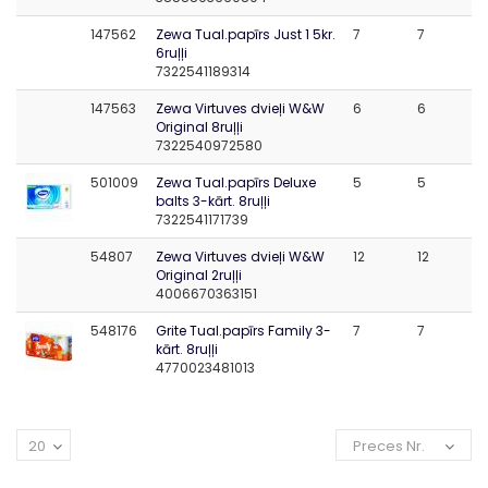
147562
Zewa Tual.papīrs Just 1 5kr.
7
7
6ruļļi
7322541189314
147563
Zewa Virtuves dvieļi W&W
6
6
Original 8ruļļi
7322540972580
501009
Zewa Tual.papīrs Deluxe
5
5
balts 3-kārt. 8ruļļi
7322541171739
54807
Zewa Virtuves dvieļi W&W
12
12
Original 2ruļļi
4006670363151
548176
Grite Tual.papīrs Family 3-
7
7
kārt. 8ruļļi
4770023481013
20
Preces Nr.