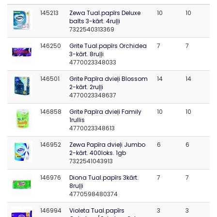
145213
Zewa Tual.papīrs Deluxe
10
10
balts 3-kārt. 4ruļļi
7322540313369
146250
Grite Tual.papīrs Orchidea
7
7
3-kārt. 8ruļļi
4770023348033
146501
Grite Papīra dvieļi Blossom
14
14
2-kārt. 2ruļļi
4770023348637
146858
Grite Papīra dvieļi Family
10
10
1rullis
4770023348613
146952
Zewa Papīra dvieļi Jumbo
6
6
2-kārt. 400loks. 1gb
7322541043913
146976
Diona Tual.papīrs 3kārt.
7
7
8ruļļi
4770598480374
146994
Violeta Tual.papīrs
3
3