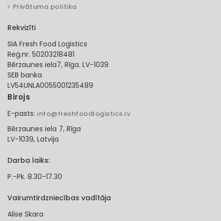
Privātuma politika
Rekvizīti
SIA Fresh Food Logistics
Reģ.nr. 50203218481
Bērzaunes iela7, Rīga. LV-1039
SEB banka
LV54UNLA0055001235489
Birojs
E-pasts:
info@freshfoodlogistics.lv
Bērzaunes iela 7, Rīga
LV-1039, Latvija
Darba laiks:
P.-Pk. 8.30-17.30
Vairumtirdzniecības vadītāja
Alise Skara