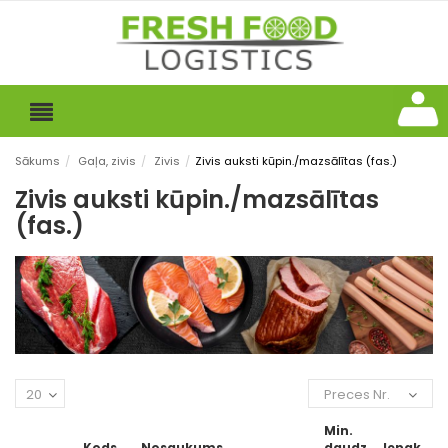
Sākums
/
Gaļa, zivis
/
Zivis
/
Zivis auksti kūpin./mazsālītas (fas.)
Zivis auksti kūpin./mazsālītas
(fas.)
20
Preces Nr.
Min.
Kods
Nosaukums
daudz
Iepak.