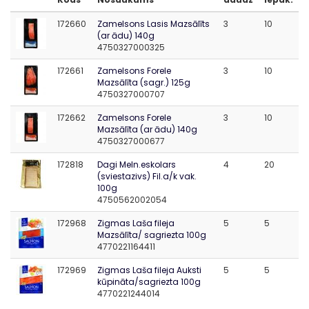
172660
Zamelsons Lasis Mazsālīts
3
10
(ar ādu) 140g
4750327000325
172661
Zamelsons Forele
3
10
Mazsālīta (sagr.) 125g
4750327000707
172662
Zamelsons Forele
3
10
Mazsālīta (ar ādu) 140g
4750327000677
172818
Dagi Meln.eskolars
4
20
(sviestazivs) Fil.a/k vak.
100g
4750562002054
172968
Zigmas Laša fileja
5
5
Mazsālīta/ sagriezta 100g
4770221164411
172969
Zigmas Laša fileja Auksti
5
5
kūpināta/sagriezta 100g
4770221244014