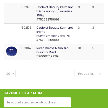
502175
Code of Beauty Ķermeņa
3
3
krēms mango/ananāss
250g
4752092159093
502176
Code of Beauty Ķermeņa
3
3
krēms
bumb./mellen./arbūzs
4752092159109
50304
Nivea Krēms Mitrin.zilā
10
5
bundža 75ml
5900017092294
20
Preces Nr.
SAZINIETIES AR MUMS