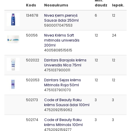
Min.
Kods
Nosaukums
daudz
Iepak.
134678
Nivea Ķerm.pieniņš
6
12
Sausai ādai 250ml
5900017047553
50056
Nivea Krēms Soft
12
24
mitrinošs universāls
200ml
4005808515615
502022
Dzintars Barojošs krēms
12
12
Universāls Nīca 75ml
4751037900011
502053
Dzintars Sejas krēms
12
12
Mitrinošs Roja 50ml
4751037901070
502173
Code of Beauty Roku
3
3
krēms Sausai ādai 100ml
4752092159062
502174
Code of Beauty Roku
3
3
krēms Mitrinošs 100ml
4752092159277