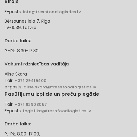
Birojs
E-pasts:
info@freshfoodlogistics.lv
Bērzaunes iela 7, Rīga
LV-1039, Latvija
Darba laiks:
P.-Pk. 8.30-17.30
Vairumtirdzniecības vadītāja
Alise Skara
Tālr:
+371 29419400
e-pasts:
alise.skara@freshfoodlogistics.lv
Pasūtījumu izpilde un preču piegāde
Tālr:
+371 62903057
E-pasts:
logistika@freshfoodlogistics.lv
Darba laiks:
P.-Pk. 8.00-17.00,