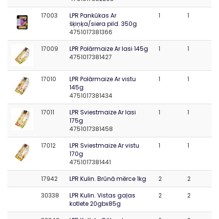
17003
LPR Pankūkas Ar
1
1
šķiņķa/siera pild. 350g
4751017381366
17009
LPR Polārmaize Ar lasi 145g
1
1
4751017381427
17010
LPR Polārmaize Ar vistu
1
1
145g
4751017381434
17011
LPR Sviestmaize Ar lasi
1
1
175g
4751017381458
17012
LPR Sviestmaize Ar vistu
1
1
170g
4751017381441
17942
LPR Kulin. Brūnā mērce 1kg
2
2
30338
LPR Kulin. Vistas gaļas
2
2
kotlete 20gbx85g