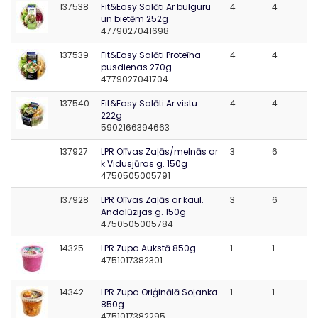
137538
Fit&Easy Salāti Ar bulguru
4
4
un bietēm 252g
4779027041698
137539
Fit&Easy Salāti Proteīna
4
4
pusdienas 270g
4779027041704
137540
Fit&Easy Salāti Ar vistu
4
4
222g
5902166394663
137927
LPR Olīvas Zaļās/melnās ar
3
6
k.Vidusjūras g. 150g
4750505005791
137928
LPR Olīvas Zaļās ar kaul.
3
6
Andalūzijas g. 150g
4750505005784
14325
LPR Zupa Aukstā 850g
1
1
4751017382301
14342
LPR Zupa Oriģinālā Soļanka
1
1
850g
4751017382295