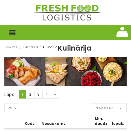
Kulinārija
Sākums
/
Kulinārija
/
Kulinārija
Lapa:
1
2
3
4
»
20
Preces Nr.
Min.
Kods
Nosaukums
daudz
Iepak.