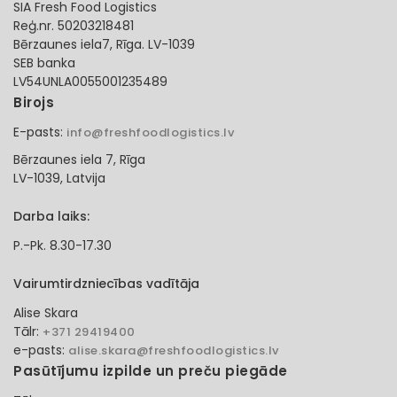
SIA Fresh Food Logistics
Reģ.nr. 50203218481
Bērzaunes iela7, Rīga. LV-1039
SEB banka
LV54UNLA0055001235489
Birojs
E-pasts:
info@freshfoodlogistics.lv
Bērzaunes iela 7, Rīga
LV-1039, Latvija
Darba laiks:
P.-Pk. 8.30-17.30
Vairumtirdzniecības vadītāja
Alise Skara
Tālr:
+371 29419400
e-pasts:
alise.skara@freshfoodlogistics.lv
Pasūtījumu izpilde un preču piegāde