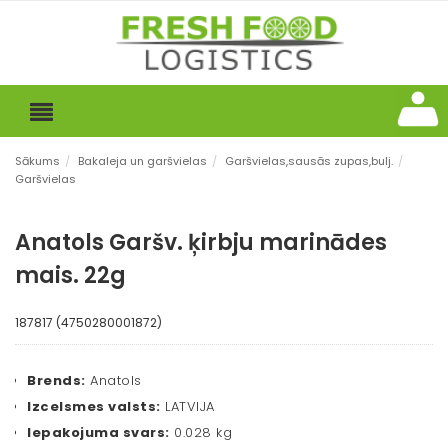
Sākums
/
Bakaleja un garšvielas
/
Garšvielas,sausās zupas,bulj.
/
Garšvielas
Anatols Garšv. ķirbju marinādes
mais. 22g
187817 (4750280001872)
Brends:
Anatols
Izcelsmes valsts:
LATVIJA
Iepakojuma svars:
0.028 kg