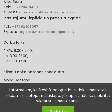
Alise Skara
Tālr:
+371 29419400
e-pasts:
alise.skara@freshfoodlogistics.lv
Pasūtījumu izpilde un preču piegāde
Tālr:
+371 62903057
E-pasts:
logistika@freshfoodlogistics.lv
Darba laiks:
P.-Pk. 8.00-17.00,
Se. 8.00-12.00,
Sv. 8.00-17.00
Klientu apkalpošanas speciāliste
Aļona Gadzāne
Tālr:
+371 27321584
Informējam, ka freshfoodlogistics.lv tiek izmantotas
e-pasts:
alona.gadzane@freshfoodlogistics.lv
sīkdatnes. Lietojot mājaslapu, jūs apliecināt, ka piekrītat
sīkdatņu izmantošanai.
© 2024 Fresh Food Logistics SIA. Visas tiesības aizsargātas.