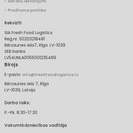
Sīkfailu iestatījumi
Privātuma politika
Rekvizīti
SIA Fresh Food Logistics
Reģ.nr. 50203218481
Bērzaunes iela7, Rīga. LV-1039
SEB banka
LV54UNLA0055001235489
Birojs
E-pasts:
info@freshfoodlogistics.lv
Bērzaunes iela 7, Rīga
LV-1039, Latvija
Darba laiks:
P.-Pk. 8.30-17.30
Vairumtirdzniecības vadītāja