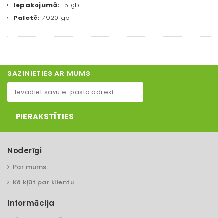
Iepakojumā:
15 gb
Paletē:
7920 gb
SAZINIETIES AR MUMS
PIERAKSTĪTIES
Noderīgi
Par mums
Kā kļūt par klientu
Informācija