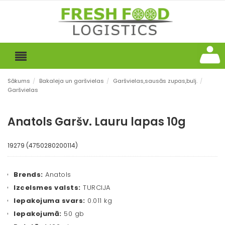
Sākums
/
Bakaleja un garšvielas
/
Garšvielas,sausās zupas,bulj.
/
Garšvielas
Anatols Garšv. Lauru lapas 10g
19279 (4750280200114)
Brends:
Anatols
Izcelsmes valsts:
TURCIJA
Iepakojuma svars:
0.011 kg
Iepakojumā:
50 gb