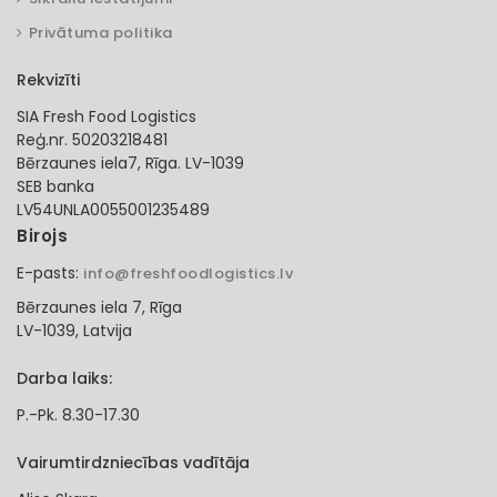
Privātuma politika
Rekvizīti
SIA Fresh Food Logistics
Reģ.nr. 50203218481
Bērzaunes iela7, Rīga. LV-1039
SEB banka
LV54UNLA0055001235489
Birojs
E-pasts:
info@freshfoodlogistics.lv
Bērzaunes iela 7, Rīga
LV-1039, Latvija
Darba laiks:
P.-Pk. 8.30-17.30
Vairumtirdzniecības vadītāja