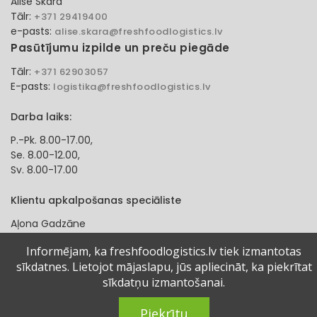
Alise Skara
Tālr:
+371 29419400
e-pasts:
alise.skara@freshfoodlogistics.lv
Pasūtījumu izpilde un preču piegāde
Tālr:
+371 62903057
E-pasts:
logistika@freshfoodlogistics.lv
Darba laiks:
P.-Pk. 8.00-17.00,
Se. 8.00-12.00,
Sv. 8.00-17.00
Klientu apkalpošanas speciāliste
Aļona Gadzāne
Tālr:
+371 27321584
Informējam, ka freshfoodlogistics.lv tiek izmantotas
e-pasts:
alona.gadzane@freshfoodlogistics.lv
sīkdatnes. Lietojot mājaslapu, jūs apliecināt, ka piekrītat
sīkdatņu izmantošanai.
© 2024 Fresh Food Logistics SIA. Visas tiesības aizsargātas.
Piekrītu