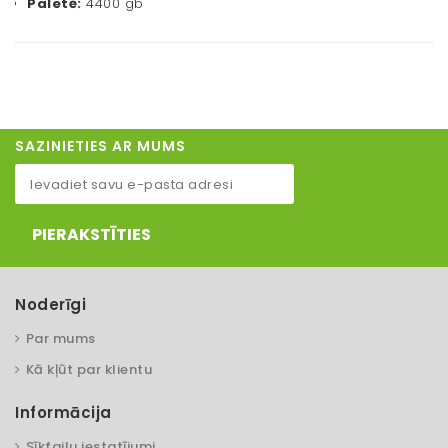
Paletē:
4400 gb
SAZINIETIES AR MUMS
PIERAKSTĪTIES
Noderīgi
Par mums
Kā kļūt par klientu
Informācija
Sīkfailu iestatījumi