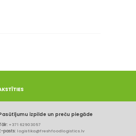
AKSTĪTIES
Pasūtījumu izpilde un preču piegāde
Tālr:
+371 62903057
E-pasts:
logistika@freshfoodlogistics.lv