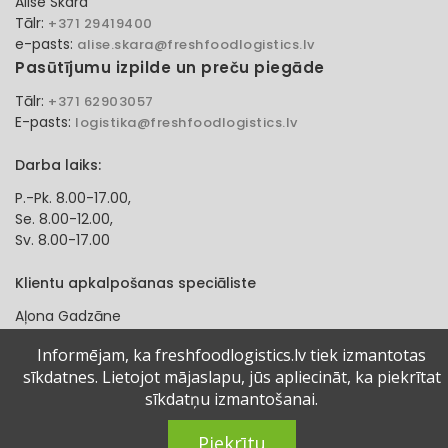
Alise Skara
Tālr:
+371 29419400
e-pasts:
alise.skara@freshfoodlogistics.lv
Pasūtījumu izpilde un preču piegāde
Tālr:
+371 62903057
E-pasts:
logistika@freshfoodlogistics.lv
Darba laiks:
P.-Pk. 8.00-17.00,
Se. 8.00-12.00,
Sv. 8.00-17.00
Klientu apkalpošanas speciāliste
Aļona Gadzāne
Tālr:
+371 27321584
Informējam, ka freshfoodlogistics.lv tiek izmantotas
e-pasts:
alona.gadzane@freshfoodlogistics.lv
sīkdatnes. Lietojot mājaslapu, jūs apliecināt, ka piekrītat
sīkdatņu izmantošanai.
© 2024 Fresh Food Logistics SIA. Visas tiesības aizsargātas.
Piekrītu