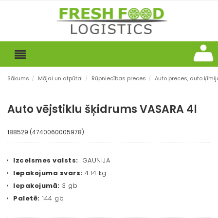
Sākums
/
Mājai un atpūtai
/
Rūpniecības preces
/
Auto preces, auto ķīmij
Auto vējstiklu šķidrums VASARA 4l
188529 (4740060005978)
Izcelsmes valsts:
IGAUNIJA
Iepakojuma svars:
4.14 kg
Iepakojumā:
3 gb
Paletē:
144 gb