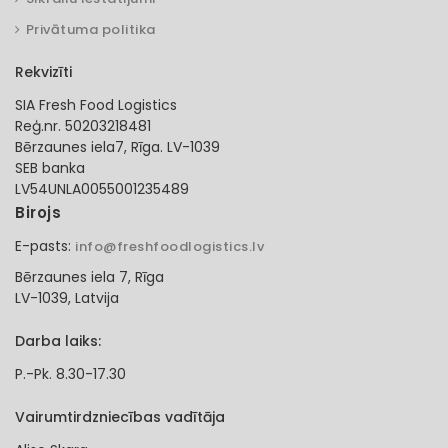
Privātuma politika
Rekvizīti
SIA Fresh Food Logistics
Reģ.nr. 50203218481
Bērzaunes iela7, Rīga. LV-1039
SEB banka
LV54UNLA0055001235489
Birojs
E-pasts:
info@freshfoodlogistics.lv
Bērzaunes iela 7, Rīga
LV-1039, Latvija
Darba laiks:
P.-Pk. 8.30-17.30
Vairumtirdzniecības vadītāja