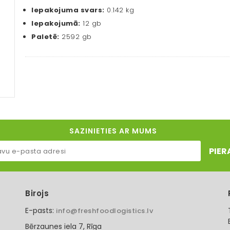
Iepakojuma svars:
0.142 kg
Iepakojumā:
12 gb
Paletē:
2592 gb
SAZINIETIES AR MUMS
PIER
Birojs
E-pasts:
info@freshfoodlogistics.lv
Bērzaunes iela 7, Rīga