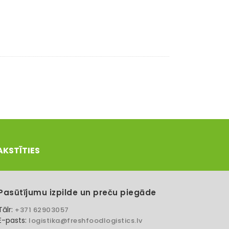
AKSTĪTIES
Pasūtījumu izpilde un preču piegāde
Tālr:
+371 62903057
E-pasts:
logistika@freshfoodlogistics.lv