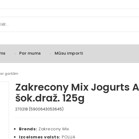
ms
Par mums
Mūsu importi
 ar garšām
Zakrecony Mix Jogurts Ar
šok.draž. 125g
270218 (5900643053645)
Brends:
Zakrecony Mix
Izcelsmes valsts:
POLIJA