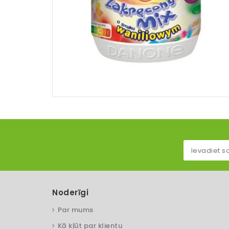
Noderīgi
Par mums
Kā kļūt par klientu