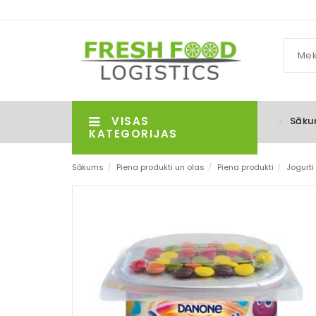
VISAS
Sāku
KATEGORIJAS
Sākums
/
Piena produkti un olas
/
Piena produkti
/
Jogurti