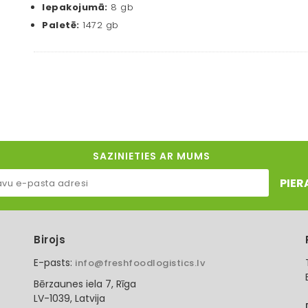
Iepakojumā:
8 gb
Paletē:
1472 gb
SAZINIETIES AR MUMS
PIER
Birojs
E-pasts:
info@freshfoodlogistics.lv
Bērzaunes iela 7, Rīga
LV-1039, Latvija