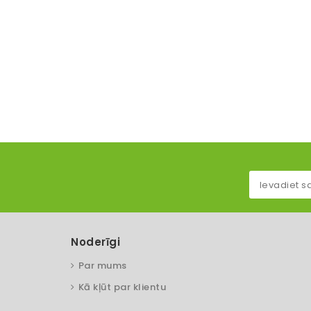
Noderīgi
Par mums
Kā kļūt par klientu