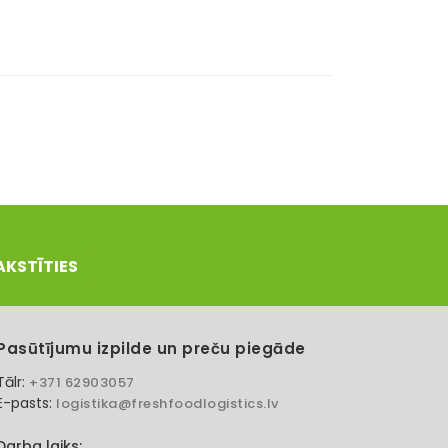
AKSTĪTIES
Pasūtījumu izpilde un preču piegāde
Tālr:
+371 62903057
E-pasts:
logistika@freshfoodlogistics.lv
Darba laiks: