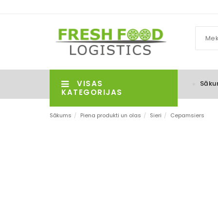
VISAS
Sāku
KATEGORIJAS
Sākums
/
Piena produkti un olas
/
Sieri
/
Cepamsiers