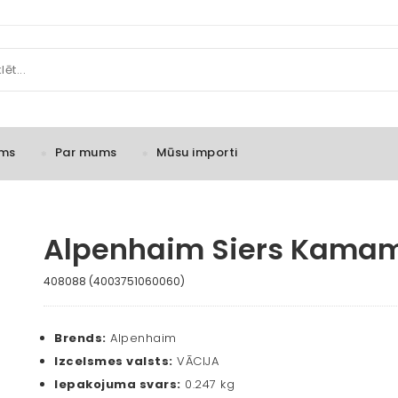
ms
Par mums
Mūsu importi
Alpenhaim Siers Kamam
408088 (4003751060060)
Brends:
Alpenhaim
Izcelsmes valsts:
VĀCIJA
Iepakojuma svars:
0.247 kg