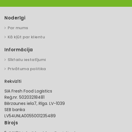
Noderīgi
Par mums
Kā kļūt par klientu
Informācija
Sīkfailu iestatījumi
Privātuma politika
Rekvizīti
SIA Fresh Food Logistics
Reģ.nr. 50203218481
Bērzaunes iela7, Rīga. LV-1039
SEB banka
LV54UNLA0055001235489
Birojs