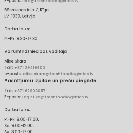
E-pasts:
info@freshfoodlogistics.lv
Bērzaunes iela 7, Rīga
LV-1039, Latvija
Darba laiks:
P.-Pk. 8.30-17.30
Vairumtirdzniecības vadītāja
Alise Skara
Tālr:
+371 29419400
e-pasts:
alise.skara@freshfoodlogistics.lv
Pasūtījumu izpilde un preču piegāde
Tālr:
+371 62903057
E-pasts:
logistika@freshfoodlogistics.lv
Darba laiks:
P.-Pk. 8.00-17.00,
Se. 8.00-12.00,
Sv. 8.00-17.00