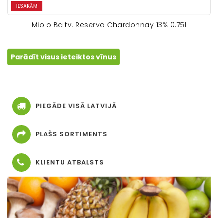
IESAKĀM
Miolo Baltv. Reserva Chardonnay 13% 0.75l
Parādīt visus ieteiktos vīnus
PIEGĀDE VISĀ LATVIJĀ
PLAŠS SORTIMENTS
KLIENTU ATBALSTS