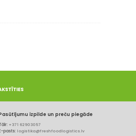
AKSTĪTIES
Pasūtījumu izpilde un preču piegāde
Tālr:
+371 62903057
E-pasts:
logistika@freshfoodlogistics.lv