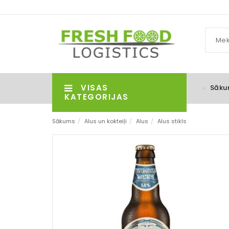
VISAS
Sāku
KATEGORIJAS
Sākums
/
Alus un kokteiļi
/
Alus
/
Alus stikls