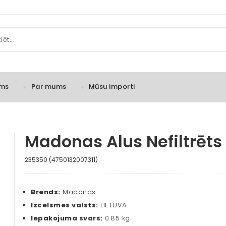
ms
Par mums
Mūsu importi
Madonas Alus Nefiltrēts 
235350 (4750132007311)
Brends:
Madonas
Izcelsmes valsts:
LIETUVA
Iepakojuma svars:
0.85 kg