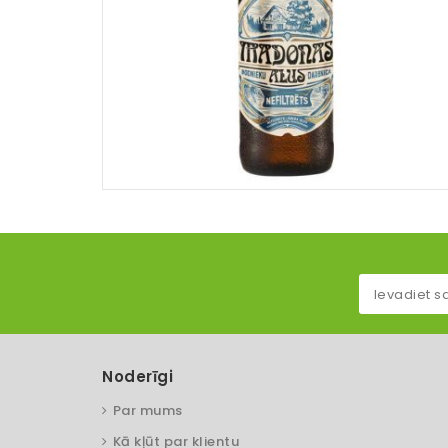
Noderīgi
Par mums
Kā kļūt par klientu