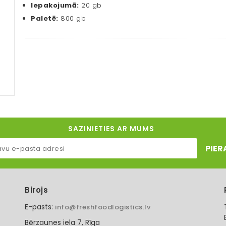
Iepakojumā:
20 gb
Paletē:
800 gb
SAZINIETIES AR MUMS
PIER
Birojs
E-pasts:
info@freshfoodlogistics.lv
Bērzaunes iela 7, Rīga