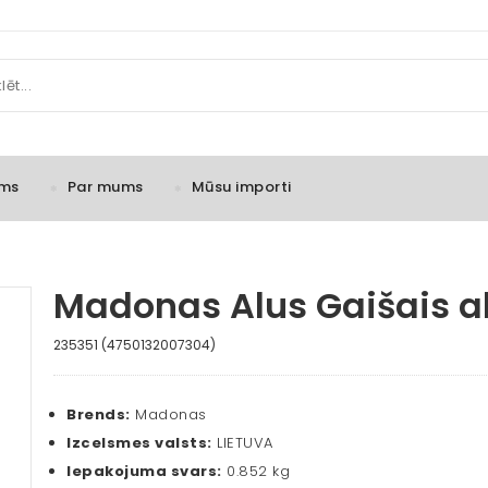
ms
Par mums
Mūsu importi
Madonas Alus Gaišais al
235351 (4750132007304)
Brends:
Madonas
Izcelsmes valsts:
LIETUVA
Iepakojuma svars:
0.852 kg