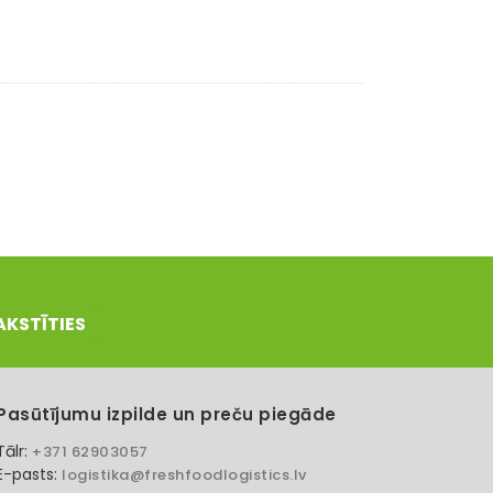
AKSTĪTIES
Pasūtījumu izpilde un preču piegāde
Tālr:
+371 62903057
E-pasts:
logistika@freshfoodlogistics.lv