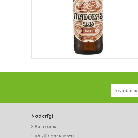
Noderīgi
Par mums
Kā kļūt par klientu