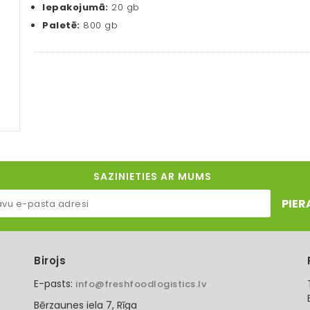
Iepakojumā:
20 gb
Paletē:
800 gb
SAZINIETIES AR MUMS
PIER
Birojs
E-pasts:
info@freshfoodlogistics.lv
Bērzaunes iela 7, Rīga