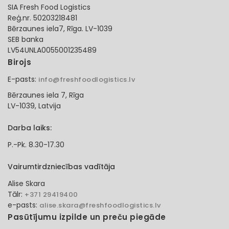
SIA Fresh Food Logistics
Reģ.nr. 50203218481
Bērzaunes iela7, Rīga. LV-1039
SEB banka
LV54UNLA0055001235489
Birojs
E-pasts:
info@freshfoodlogistics.lv
Bērzaunes iela 7, Rīga
LV-1039, Latvija
Darba laiks:
P.-Pk. 8.30-17.30
Vairumtirdzniecības vadītāja
Alise Skara
Tālr:
+371 29419400
e-pasts:
alise.skara@freshfoodlogistics.lv
Pasūtījumu izpilde un preču piegāde