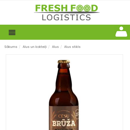
Sākums
/
Alus un kokteiļi
/
Alus
/
Alus stikls