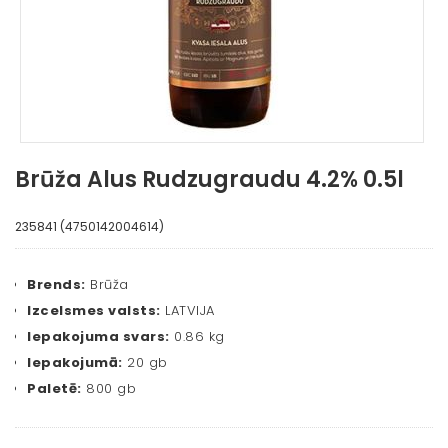
Brūža Alus Rudzugraudu 4.2% 0.5l
235841 (4750142004614)
Brends:
Brūža
Izcelsmes valsts:
LATVIJA
Iepakojuma svars:
0.86 kg
Iepakojumā:
20 gb
Paletē:
800 gb