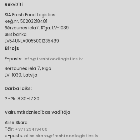
Rekvizīti
SIA Fresh Food Logistics
Reģ.nr. 50203218481
Bērzaunes iela7, Rīga. LV-1039
SEB banka
LV54UNLA0055001235489
Birojs
E-pasts:
info@freshfoodlogistics.lv
Bērzaunes iela 7, Rīga
LV-1039, Latvija
Darba laiks:
P.-Pk. 8.30-17.30
Vairumtirdzniecības vadītāja
Alise Skara
Tālr:
+371 29419400
e-pasts:
alise.skara@freshfoodlogistics.lv