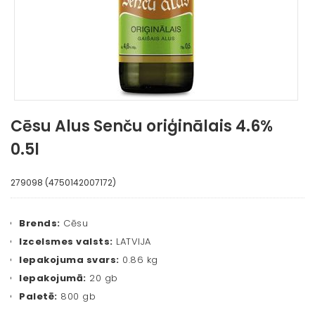
Cēsu Alus Senču oriģinālais 4.6%
0.5l
279098 (4750142007172)
Brends:
Cēsu
Izcelsmes valsts:
LATVIJA
Iepakojuma svars:
0.86 kg
Iepakojumā:
20 gb
Paletē:
800 gb