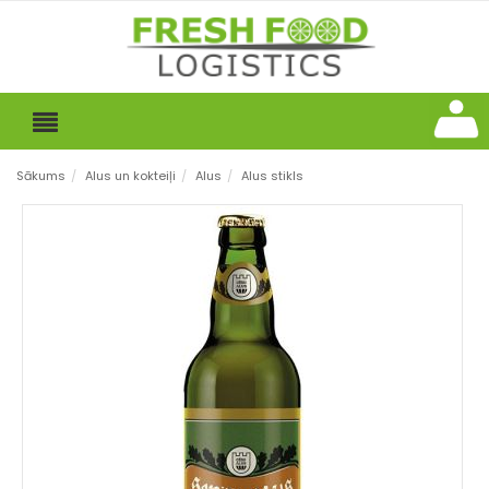
Sākums
/
Alus un kokteiļi
/
Alus
/
Alus stikls