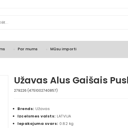
ms
Par mums
Mūsu importi
Užavas Alus Gaišais Pusk
279226 (4751002740857)
Brends:
Užavas
Izcelsmes valsts:
LATVIJA
Iepakojuma svars:
0.82 kg