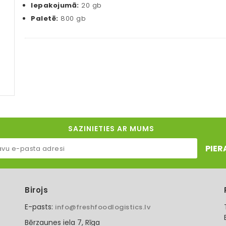
Iepakojumā:
20 gb
Paletē:
800 gb
SAZINIETIES AR MUMS
PIER
Birojs
E-pasts:
info@freshfoodlogistics.lv
Bērzaunes iela 7, Rīga