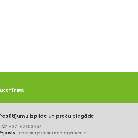
AKSTĪTIES
Pasūtījumu izpilde un preču piegāde
Tālr:
+371 62903057
E-pasts:
logistika@freshfoodlogistics.lv