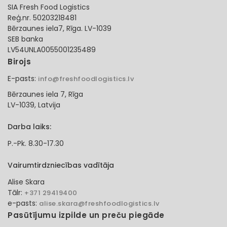
SIA Fresh Food Logistics
Reģ.nr. 50203218481
Bērzaunes iela7, Rīga. LV-1039
SEB banka
LV54UNLA0055001235489
Birojs
E-pasts:
info@freshfoodlogistics.lv
Bērzaunes iela 7, Rīga
LV-1039, Latvija
Darba laiks:
P.-Pk. 8.30-17.30
Vairumtirdzniecības vadītāja
Alise Skara
Tālr:
+371 29419400
e-pasts:
alise.skara@freshfoodlogistics.lv
Pasūtījumu izpilde un preču piegāde