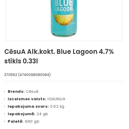
CēsuA Alk.kokt. Blue Lagoon 4.7%
stikls 0.33l
370562 (4740098080084)
Brends:
CēsuA
Izcelsmes valsts:
IGAUNIJA
Iepakojuma svars:
0.62 kg
Iepakojumā:
24 gb
Paletē:
960 gb