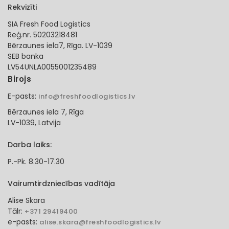
Rekvizīti
SIA Fresh Food Logistics
Reģ.nr. 50203218481
Bērzaunes iela7, Rīga. LV-1039
SEB banka
LV54UNLA0055001235489
Birojs
E-pasts:
info@freshfoodlogistics.lv
Bērzaunes iela 7, Rīga
LV-1039, Latvija
Darba laiks:
P.-Pk. 8.30-17.30
Vairumtirdzniecības vadītāja
Alise Skara
Tālr:
+371 29419400
e-pasts:
alise.skara@freshfoodlogistics.lv