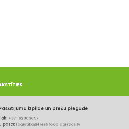
AKSTĪTIES
Pasūtījumu izpilde un preču piegāde
Tālr:
+371 62903057
E-pasts:
logistika@freshfoodlogistics.lv