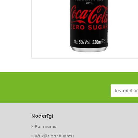
Noderīgi
Par mums
Kā kļūt par klientu