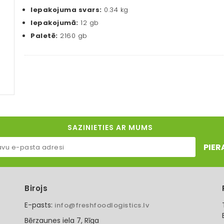
Iepakojuma svars:
0.34 kg
Iepakojumā:
12 gb
Paletē:
2160 gb
SAZINIETIES AR MUMS
PIER
Birojs
E-pasts:
info@freshfoodlogistics.lv
Bērzaunes iela 7, Rīga