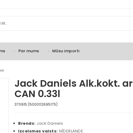
ms
Par mums
Mūsu importi
iļi
Jack Daniels Alk.kokt. a
CAN 0.33l
370915 (5000112695175)
Brends:
Jack Daniels
Izcelsmes valsts:
NĪDERLANDE