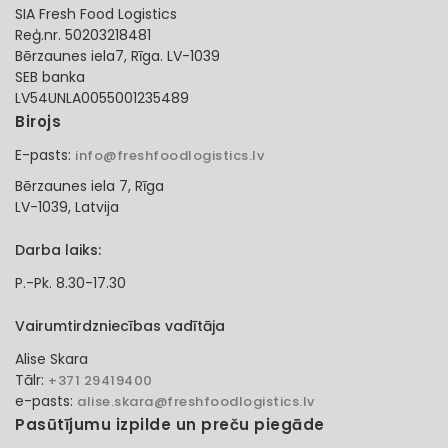
SIA Fresh Food Logistics
Reģ.nr. 50203218481
Bērzaunes iela7, Rīga. LV-1039
SEB banka
LV54UNLA0055001235489
Birojs
E-pasts:
info@freshfoodlogistics.lv
Bērzaunes iela 7, Rīga
LV-1039, Latvija
Darba laiks:
P.-Pk. 8.30-17.30
Vairumtirdzniecības vadītāja
Alise Skara
Tālr:
+371 29419400
e-pasts:
alise.skara@freshfoodlogistics.lv
Pasūtījumu izpilde un preču piegāde