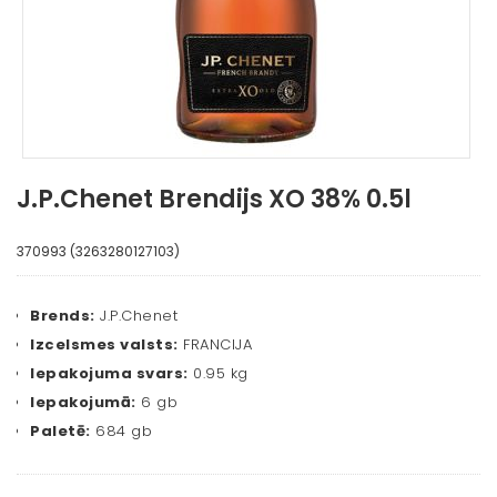
J.P.Chenet Brendijs XO 38% 0.5l
370993 (3263280127103)
Brends:
J.P.Chenet
Izcelsmes valsts:
FRANCIJA
Iepakojuma svars:
0.95 kg
Iepakojumā:
6 gb
Paletē:
684 gb