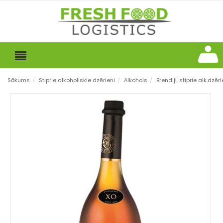
Sākums
/
Stiprie alkoholiskie dzērieni
/
Alkohols
/
Brendiji, stiprie alk.dzēri