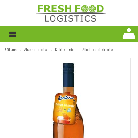
Sākums
/
Alus un kokteiļi
/
Kokteiļi, sidri
/
Alkoholiskie kokteiļi