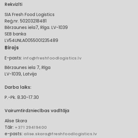
Rekvizīti
SIA Fresh Food Logistics
Reģ.nr. 50203218481
Bērzaunes iela7, Rīga. LV-1039
SEB banka
LV54UNLA0055001235489
Birojs
E-pasts:
info@freshfoodlogistics.lv
Bērzaunes iela 7, Rīga
LV-1039, Latvija
Darba laiks:
P.-Pk. 8.30-17.30
Vairumtirdzniecības vadītāja
Alise Skara
Tālr:
+371 29419400
e-pasts:
alise.skara@freshfoodlogistics.lv