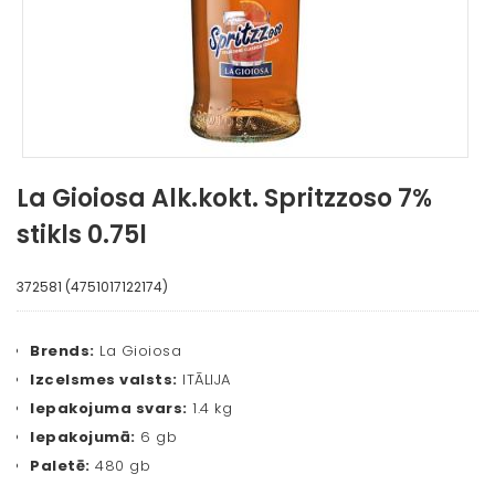
La Gioiosa Alk.kokt. Spritzzoso 7%
stikls 0.75l
372581 (4751017122174)
Brends:
La Gioiosa
Izcelsmes valsts:
ITĀLIJA
Iepakojuma svars:
1.4 kg
Iepakojumā:
6 gb
Paletē:
480 gb