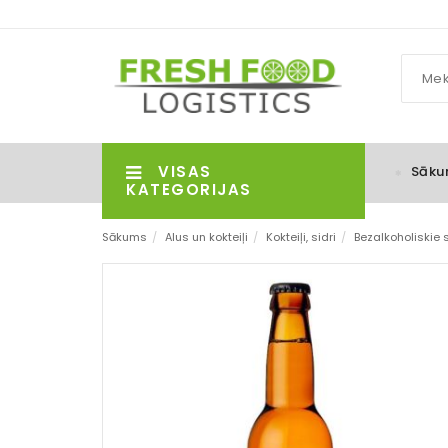
VISAS
Sāku
KATEGORIJAS
Sākums
/
Alus un kokteiļi
/
Kokteiļi, sidri
/
Bezalkoholiskie si