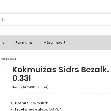
ms
Par mums
Mūsu importi
dri, kokteiļi
Kokmuižas Sidrs Bezalk.
0.33l
347107 (4751012096074)
Brends:
Kokmuižas
Izcelsmes valsts:
LATVIJA