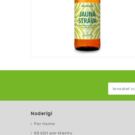
Noderīgi
Par mums
Kā kļūt par klientu