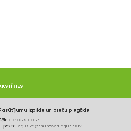
AKSTĪTIES
Pasūtījumu izpilde un preču piegāde
Tālr:
+371 62903057
E-pasts:
logistika@freshfoodlogistics.lv