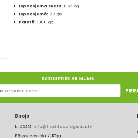
Iepakojuma svars:
0.55 kg
Iepakojumā:
20 gb
Paletē:
1080 gb
SAZINIETIES AR MUMS
PIER
Birojs
E-pasts:
info@freshfoodlogistics.lv
Bērzaunes iela 7, Rīga