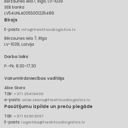
Bērzaunes iela7, Rīga. LV-1039
SEB banka
LV54UNLA0055001235489
Birojs
E-pasts:
info@freshfoodlogistics.lv
Bērzaunes iela 7, Rīga
LV-1039, Latvija
Darba laiks:
P.-Pk. 8.30-17.30
Vairumtirdzniecības vadītāja
Alise Skara
Tālr:
+371 29419400
e-pasts:
alise.skara@freshfoodlogistics.lv
Pasūtījumu izpilde un preču piegāde
Tālr:
+371 62903057
E-pasts:
logistika@freshfoodlogistics.lv