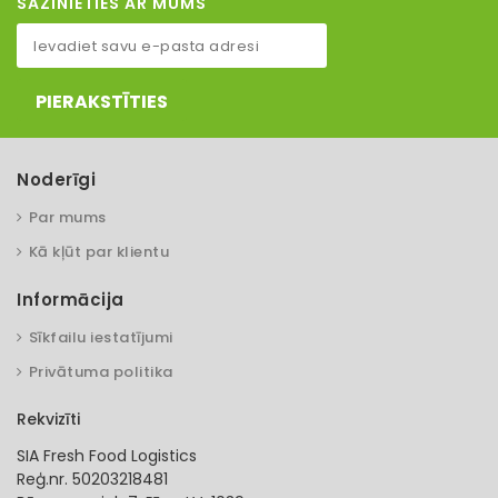
SAZINIETIES AR MUMS
PIERAKSTĪTIES
Noderīgi
Par mums
Kā kļūt par klientu
Informācija
Sīkfailu iestatījumi
Privātuma politika
Rekvizīti
SIA Fresh Food Logistics
Reģ.nr. 50203218481