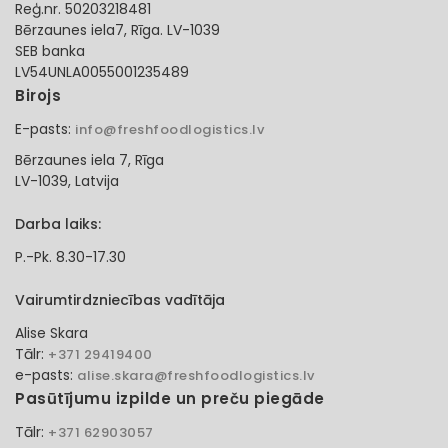
Reģ.nr. 50203218481
Bērzaunes iela7, Rīga. LV-1039
SEB banka
LV54UNLA0055001235489
Birojs
E-pasts:
info@freshfoodlogistics.lv
Bērzaunes iela 7, Rīga
LV-1039, Latvija
Darba laiks:
P.-Pk. 8.30-17.30
Vairumtirdzniecības vadītāja
Alise Skara
Tālr:
+371 29419400
e-pasts:
alise.skara@freshfoodlogistics.lv
Pasūtījumu izpilde un preču piegāde
Tālr:
+371 62903057