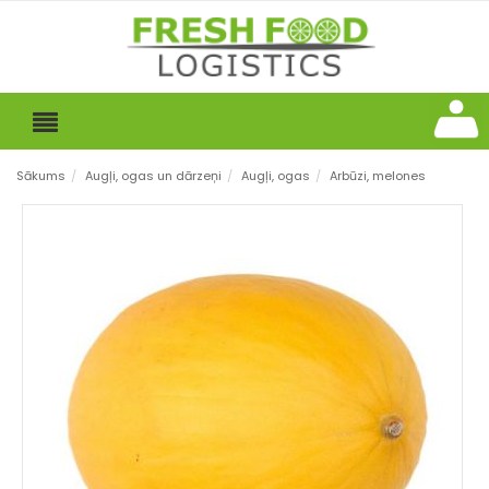
Sākums
/
Augļi, ogas un dārzeņi
/
Augļi, ogas
/
Arbūzi, melones