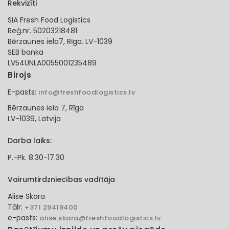
Rekvizīti
SIA Fresh Food Logistics
Reģ.nr. 50203218481
Bērzaunes iela7, Rīga. LV-1039
SEB banka
LV54UNLA0055001235489
Birojs
E-pasts:
info@freshfoodlogistics.lv
Bērzaunes iela 7, Rīga
LV-1039, Latvija
Darba laiks:
P.-Pk. 8.30-17.30
Vairumtirdzniecības vadītāja
Alise Skara
Tālr:
+371 29419400
e-pasts:
alise.skara@freshfoodlogistics.lv