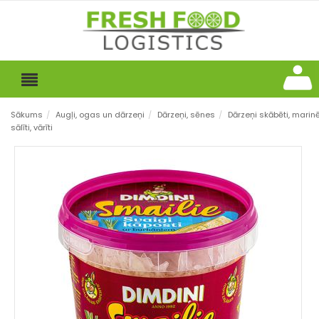
Sākums
/
Augļi, ogas un dārzeņi
/
Dārzeņi, sēnes
/
Dārzeņi skābēti, marinē
sālīti, vārīti