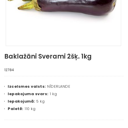
Baklažāni Sverami 2šķ. 1kg
12784
Izcelsmes valsts:
NĪDERLANDE
Iepakojuma svars:
1 kg
Iepakojumā:
5 kg
Paletē:
110 kg