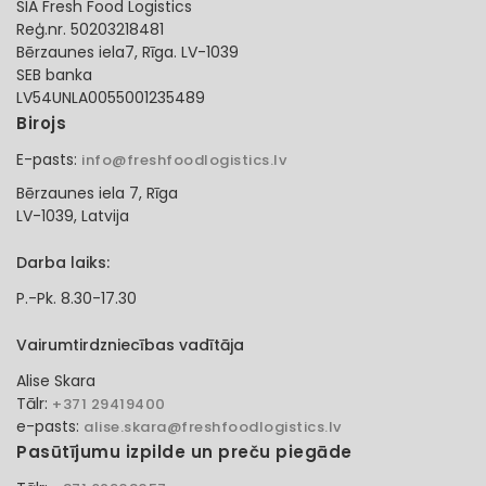
SIA Fresh Food Logistics
Reģ.nr. 50203218481
Bērzaunes iela7, Rīga. LV-1039
SEB banka
LV54UNLA0055001235489
Birojs
E-pasts:
info@freshfoodlogistics.lv
Bērzaunes iela 7, Rīga
LV-1039, Latvija
Darba laiks:
P.-Pk. 8.30-17.30
Vairumtirdzniecības vadītāja
Alise Skara
Tālr:
+371 29419400
e-pasts:
alise.skara@freshfoodlogistics.lv
Pasūtījumu izpilde un preču piegāde