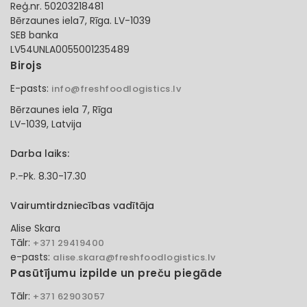
Reģ.nr. 50203218481
Bērzaunes iela7, Rīga. LV-1039
SEB banka
LV54UNLA0055001235489
Birojs
E-pasts:
info@freshfoodlogistics.lv
Bērzaunes iela 7, Rīga
LV-1039, Latvija
Darba laiks:
P.-Pk. 8.30-17.30
Vairumtirdzniecības vadītāja
Alise Skara
Tālr:
+371 29419400
e-pasts:
alise.skara@freshfoodlogistics.lv
Pasūtījumu izpilde un preču piegāde
Tālr:
+371 62903057