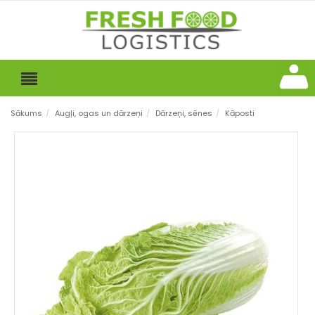
Sākums
/
Augļi, ogas un dārzeņi
/
Dārzeņi, sēnes
/
Kāposti